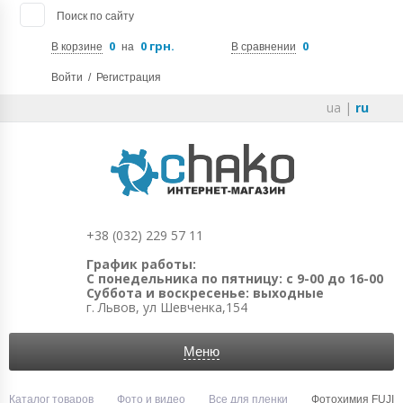
Поиск по сайту
0
0 грн.
0
В корзине
на
В сравнении
Войти
/
Регистрация
ua
|
ru
+38 (032) 229 57 11
График работы:
С понедельника по пятницу: с 9-00 до 16-00
Суббота и воскресенье: выходные
г. Львов, ул Шевченка,154
Меню
Каталог товаров
Фото и видео
Все для пленки
Фотохимия FUJI