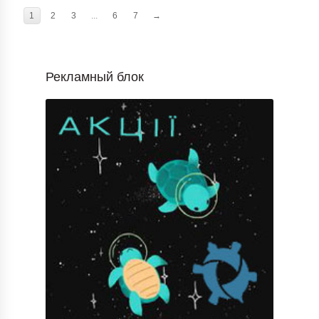
1
2
3
...
6
7
→
Рекламный блок