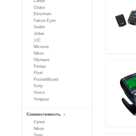
Canon
Chako
Elinchrom
Falcon Eyes
Godox
Jinbei
JJC
Micnova
Nikon
Olympus
Pentax
Pixel
PocketWizard
Sony
Visico
Yongnuo
Совместимость
Canon
Nikon
Sony