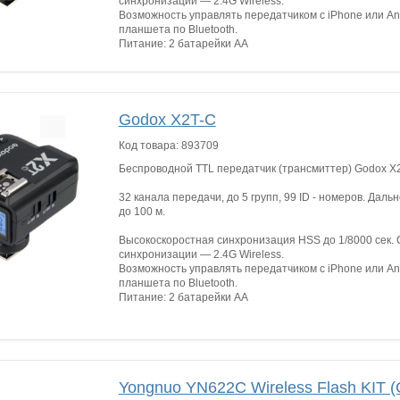
синхронизации — 2.4G Wireless.
Возможность управлять передатчиком с iPhone или A
планшета по ​​​Bluetooth.
Питание: 2 батарейки AA
Godox X2T-C
Код товара:
893709
Беспроводной TTL передатчик (трансмиттер) Godox X2
32 канала передачи, до 5 групп, 99 ID - номеров. Дал
до 100 м.
Высокоскоростная синхронизация HSS до 1/8000 сек.
синхронизации — 2.4G Wireless.
Возможность управлять передатчиком с iPhone или A
планшета по ​​​Bluetooth.
Питание: 2 батарейки AA
Yongnuo YN622C Wireless Flash KIT (