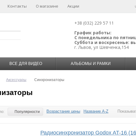
Контакты
О магазине
Акции
+38 (032) 229 57 11
График работы:
С понедельника по пятницу
Суббота и воскресенье: 
г. Львов, ул Шевченка,154
ВСЕ ДЛЯ ВИДЕО
АЛЬБОМЫ И РАМКИ
Аксессуары
Синхронизаторы
низаторы
Возрастание цены
Название A-Z
Показыват
по:
Популярности
Радиосинхронизатор Godox AT-16 (1