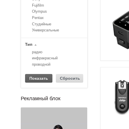
Fujifilm
Olympus
Pentax
Студийные
Универсальные
Тип
радио
инфракрасный
проводной
Рекламный блок
1
2
3
4