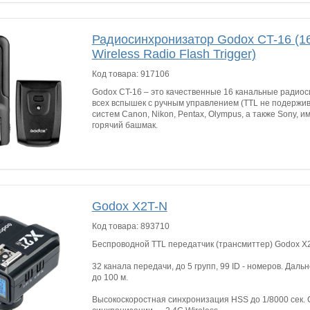
Радиосинхронизатор Godox CT-16 (1
Wireless Radio Flash Trigger)
Код товара:
917106
Godox CT-16 – это качественные 16 канальные радио
всех вспышек с ручным управлением (TTL не подержи
систем Canon, Nikon, Pentax, Olympus, а также Sony,
горячий башмак.
Godox X2T-N
Код товара:
893710
Беспроводной TTL передатчик (трансмиттер) Godox X2
32 канала передачи, до 5 групп, 99 ID - номеров. Дал
до 100 м.
Высокоскоростная синхронизация HSS до 1/8000 сек.