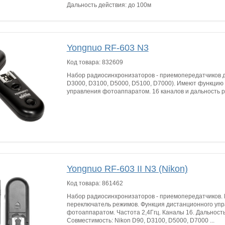
Дальность действия: до 100м
Yongnuo RF-603 N3
Код товара:
832609
Набор радиосинхронизаторов - приемопередатчиков дл
D3000, D3100, D5000, D5100, D7000). Имеют функцию
управления фотоаппаратом. 16 каналов и дальность р
Yongnuo RF-603 II N3 (Nikon)
Код товара:
861462
Набор радиосинхронизаторов - приемопередатчиков.
переключатель режимов. Функция дистанционного уп
фотоаппаратом. Частота 2,4Ггц. Каналы 16. Дальност
Совместимость: Nikon D90, D3100, D5000, D7000 ...