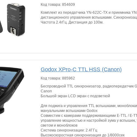
Код товара:
854609
Комплект из передатчика YN-622C-TX и приемника YN
дистанционного управления вспышками. Синхронизаци
Частота 2.4гГц. Дистанция до 100м.
Godox XPro-C TTL HSS (Canon)
Код товара:
885962
Беспроводной TTL синхронизатор, радиопередатчик G
Canon
Большой экран LCD экран с подсветкой
Для поджига и управления TTL вспышками, моноблока
мануальными вспышками Godox
Совместим с камерами поддерживающими E-TTL / E-TTL
управление мощностью и настройкой зума у вспышек,
светом и моноблоков
Система синхронизации: 2.4ГГц
Высокоскоростная синхронизация до 1/8000сек