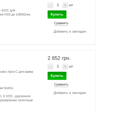
-
+
шт
- 622C для
Купить
я HSS до 1/8000сек.
Сравнить
Добавить в закладки
2 852 грн.
-
+
шт
odox Xpro-C для камер
Купить
Сравнить
ми Godox,
Добавить в закладки
 II, HSS , удаленное
 управление пилотным