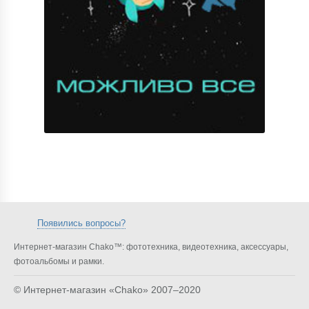
Появились вопросы?
Интернет-магазин Chako™: фототехника, видеотехника, аксессуары,
фотоальбомы и рамки.
© Интернет-магазин «Chako»
2007–2020