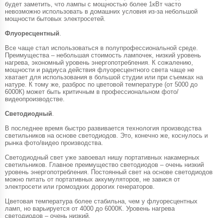
будет заметить, что лампы с мощностью более 1кВт часто
невозможно использовать в домашних условия из-за небольшой
мощности бытовых электросетей.
Флуоресцентный
.
Все чаще стал использоваться в полупрофессиональной среде.
Преимущества – небольшая стоимость лампочек, низкий уровень
нагрева, экономный уровень энергопотребления. К сожалению,
мощности и радиуса действия флуоресцентного света чаще не
хватает для использования в большой студии или при съемках на
натуре. К тому же, разброс по цветовой температуре (от 5000 до
6000К) может быть критичным в профессиональном фото/
видеопроизводстве.
Светодиодный
.
В последнее время быстро развивается технология производства
светильников на основе светодиодов. Это, конечно же, коснулось и
рынка фото/видео производства.
Светодиодный свет уже завоевал нишу портативных накамерных
светильников. Главное преимущество светодиодов – очень низкий
уровень энергопотребления. Постоянный свет на основе светодиодов
можно питать от портативных аккумуляторов, не завися от
электросети или громоздких дорогих генераторов.
Цветовая температура более стабильна, чем у флуоресцентных
ламп, но варьируется от 4000 до 6000К. Уровень нагрева
светодиодов – очень низкий.