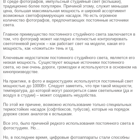
В среде фотографов, импульсный студийный свет (вспышки),
традиционно более популярен. Причиной этому, служит меньшая
цена, большая максимальная мощность и широкий ассортимент
возможных светоформирующих насадок. Но есть огромное
количество фотографов, предпочитающих постоянные источники
света.
Главное преимущество постоянного студийного света заключается в
том, что фотограф может наглядно и полностью контролировать
светотеневой рисунок – как работает свет на модели, какая его
мощность, как «ложиться» тень и тд.
Ключевым недостатком постоянного студийного света, является его
низкая мощность. Существуют мощные источники постоянного
света, но они очень дороги, громоздки и используются в основном на
кинопроизводстве.
На практике, в фото и видеостудиях используется постоянный свет
мощностью до 1000Вт. Следует заметить, что при такой мощности,
температура, до которой могут разогреться сами светильники (да и
воздух в студии) – может создавать неудобства.
По этой же причине, возможно использование только специальных
термостойких насадок (софтбоксов, тубусов), которые на порядок
дороже своих аналогов к вспышкам.
Все это, было причиной редкого использования постоянного света в
фотостудиях. Но…
Но, в последнее время, цифровые фотоаппараты стали способны