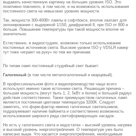
выдавать качественную картинку на больших уровнях ISO. Это
позитивно повлияло, в том числе, и на возможность использования
постоянного света на невысоких уровнях мощности.
Так, мощности 300-400Вт лампы в софтбоксе, вполне хватает для
экпонирования с выдержкой 1/150, диафрагмой 8, при ISO от 800 и
больше. Повышение температуры при такой мощности вполне не
значительно.
Естественно, в видеостудиях, возможно только использование
постоянных источников света. Высокие уровни ISO у VDSLR камер
тут тоже «играют на руку» по тем же причинам.
По типам ламп постоянный студийный свет бывает:
Галогенный
(в том числе металогалогенный и кварцевый).
В профессиональном фото и видеопроизводстве чаще всего
используют именно такие источники света. Решающая причина –
большая мощность (могут быть 1, 2, 5кВт и более) и большой радиус
действия соответственно. Также преимуществом галогенных ламп
является постоянная цветовая температура 3200К. Следует
заметить, что форм-фактор именно галогенных светильников,
подразумевает наличие байонета и соответственно возможность
использования широкого ряда светоформирующих насадок.
Но есть у галогенного света и недостатки – высокий уровень нагрева
и высокий уровень энергопотребления. О температуре уже было
написано выше. Что касается энергопотребления, необходимым