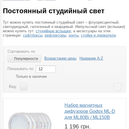
Постоянный студийный свет
Тут можно купить постоянный студийный свет – флуоресцентный,
светодиодный, галогенный и кварцевый. Импульсный свет (вспышки)
можно купить тут:
студийные вспышки
, а аксессуары на этих
страницах:
софтбоксы
,
рефлекторы
,
зонты
,
стойки и держатели
.
Сортировать по:
Возрастание цены
Название A-Z
Популярности
Показывать по:
12
Только в наличии
Вид:
Набор магнитных
дифузоров Godox ML-D
для ML80Bi / ML150B
1 196 грн.