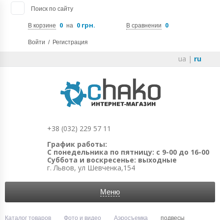
Поиск по сайту
0
0 грн.
0
В корзине
на
В сравнении
Войти
/
Регистрация
ua
|
ru
+38 (032) 229 57 11
График работы:
С понедельника по пятницу: с 9-00 до 16-00
Суббота и воскресенье: выходные
г. Львов, ул Шевченка,154
Меню
Каталог товаров
Фото и видео
Аэросъемка
подвесы