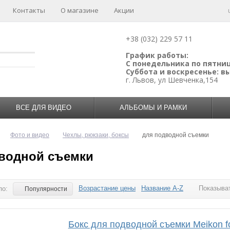
Контакты
О магазине
Акции
+38 (032) 229 57 11
График работы:
С понедельника по пятницу
Суббота и воскресенье: 
г. Львов, ул Шевченка,154
ВСЕ ДЛЯ ВИДЕО
АЛЬБОМЫ И РАМКИ
Фото и видео
Чехлы, рюкзаки, боксы
для подводной съемки
водной съемки
Возрастание цены
Название A-Z
Показыват
по:
Популярности
Бокс для подводной съемки Meikon 