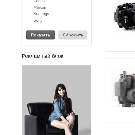
Canon
Meikon
Seafrogs
Sony
Рекламный блок
1
2
3
4