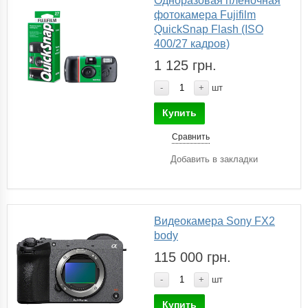
Одноразовая пленочная
фотокамера Fujifilm
QuickSnap Flash (ISO
400/27 кадров)
1 125 грн.
-
+
шт
Купить
Сравнить
Добавить в закладки
Видеокамера Sony FX2
body
115 000 грн.
-
+
шт
Купить