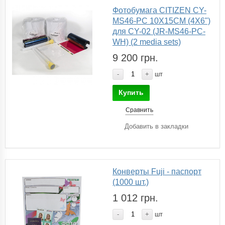
Фотобумага CITIZEN CY-
MS46-PC 10X15CM (4X6")
для CY-02 (JR-MS46-PC-
WH) (2 media sets)
9 200 грн.
-
+
шт
Купить
Сравнить
Добавить в закладки
Конверты Fuji - паспорт
(1000 шт.)
1 012 грн.
-
+
шт