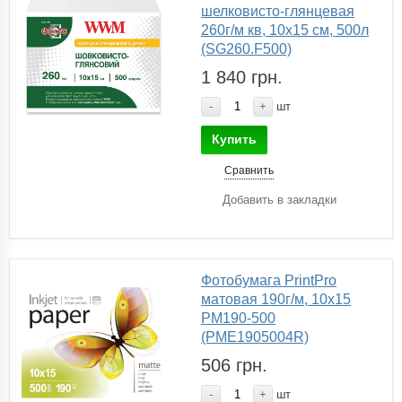
шелковисто-глянцевая
260г/м кв, 10x15 см, 500л
(SG260.F500)
1 840 грн.
-
+
шт
Купить
Сравнить
Добавить в закладки
Фотобумага PrintPro
матовая 190г/м, 10x15
PM190-500
(PME1905004R)
506 грн.
-
+
шт