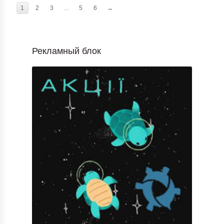
1
2
3
...
5
6
→
Рекламный блок