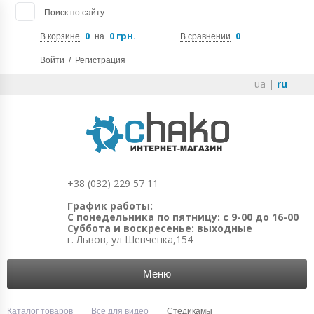
Поиск по сайту
0
0 грн.
0
В корзине
на
В сравнении
Войти
/
Регистрация
ua
|
ru
+38 (032) 229 57 11
График работы:
С понедельника по пятницу: с 9-00 до 16-00
Суббота и воскресенье: выходные
г. Львов, ул Шевченка,154
Меню
Каталог товаров
Все для видео
Стедикамы