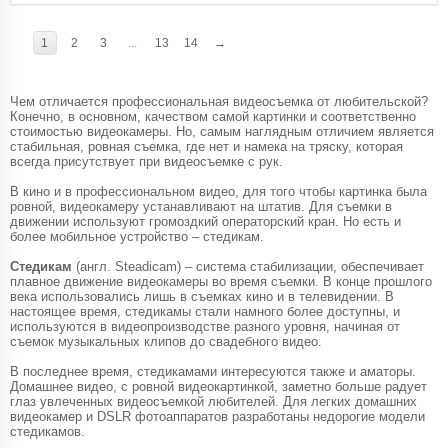
1
2
3
...
13
14
→
Чем отличается профессиональная видеосъемка от любительской?
Конечно, в основном, качеством самой картинки и соответственно
стоимостью видеокамеры. Но, самым наглядным отличием является
стабильная, ровная съемка, где нет и намека на тряску, которая
всегда присутствует при видеосъемке с рук.
В кино и в профессиональном видео, для того чтобы картинка была
ровной, видеокамеру устанавливают на штатив. Для съемки в
движении используют громоздкий операторский кран. Но есть и
более мобильное устройство – стедикам.
Стедикам
(англ. Steadicam) – система стабилизации, обеспечивает
плавное движение видеокамеры во время съемки. В конце прошлого
века использовались лишь в съемках кино и в телевидении. В
настоящее время, стедикамы стали намного более доступны, и
используются в видеопроизводстве разного уровня, начиная от
съемок музыкальных клипов до свадебного видео.
В последнее время, стедикамами интересуются также и аматоры.
Домашнее видео, с ровной видеокартинкой, заметно больше радует
глаз увлеченных видеосъемкой любителей. Для легких домашних
видеокамер и DSLR фотоаппаратов разработаны недорогие модели
стедикамов.