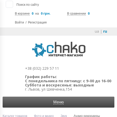
Поиск по сайту
0
0 грн.
0
В корзине
на
В сравнении
Войти
/
Регистрация
ua
|
ru
+38 (032) 229 57 11
График работы:
С понедельника по пятницу: с 9-00 до 16-00
Суббота и воскресенье: выходные
г. Львов, ул Шевченка,154
Меню
Каталог товаров
Фото и видео
Звук
Аудио рекордеры