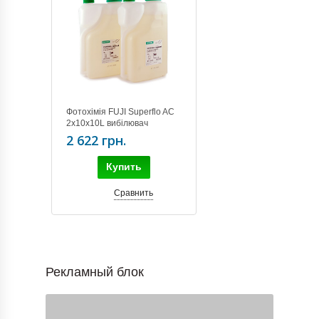
Фотохімія FUJI Superflo AC
2x10x10L вибілювач
(990630)
2 622 грн.
Купить
Сравнить
Рекламный блок