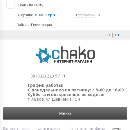
Поиск по сайту
0
0 грн.
0
В корзине
на
В сравнении
Войти
/
Регистрация
ua
|
ru
+38 (032) 229 57 11
График работы:
С понедельника по пятницу: с 9-00 до 16-00
Суббота и воскресенье: выходные
г. Львов, ул Шевченка,154
Меню
Каталог товаров
Фото и видео
Чехлы, рюкзаки, боксы
сумки