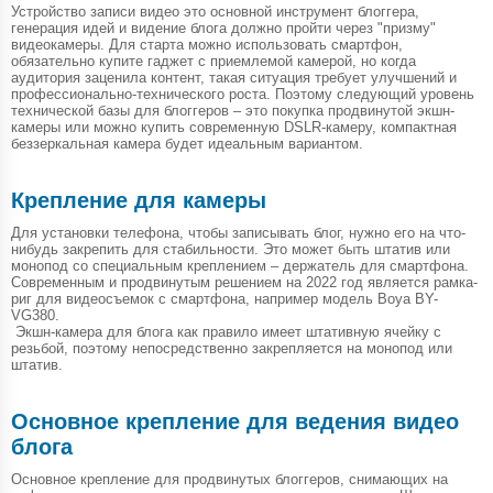
Устройство записи видео это основной инструмент блоггера,
генерация идей и видение блога должно пройти через "призму"
видеокамеры. Для старта можно использовать смартфон,
обязательно купите гаджет с приемлемой камерой, но когда
аудитория заценила контент, такая ситуация требует улучшений и
профессионально-технического роста. Поэтому следующий уровень
технической базы для блоггеров – это покупка продвинутой экшн-
камеры или можно купить современную DSLR-камеру, компактная
беззеркальная камера будет идеальным вариантом.
Крепление для камеры
Для установки телефона, чтобы записывать блог, нужно его на что-
нибудь закрепить для стабильности. Это может быть штатив или
монопод со специальным креплением – держатель для смартфона.
Современным и продвинутым решением на 2022 год является рамка-
риг для видеосъемок с смартфона, например модель Boya BY-
VG380.
Экшн-камера для блога как правило имеет штативную ячейку с
резьбой, поэтому непосредственно закрепляется на монопод или
штатив.
Основное крепление для ведения видео
блога
Основное крепление для продвинутых блоггеров, снимающих на