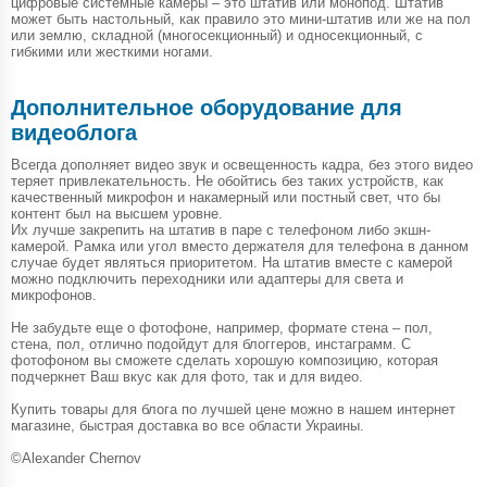
цифровые системные камеры – это штатив или монопод. Штатив
может быть настольный, как правило это мини-штатив или же на пол
или землю, складной (многосекционный) и односекционный, с
гибкими или жесткими ногами.
Дополнительное оборудование для
видеоблога
Всегда дополняет видео звук и освещенность кадра, без этого видео
теряет привлекательность. Не обойтись без таких устройств, как
качественный микрофон и накамерный или постный свет, что бы
контент был на высшем уровне.
Их лучше закрепить на штатив в паре с телефоном либо экшн-
камерой. Рамка или угол вместо держателя для телефона в данном
случае будет являться приоритетом. На штатив вместе с камерой
можно подключить переходники или адаптеры для света и
микрофонов.
Не забудьте еще о фотофоне, например, формате стена – пол,
стена, пол, отлично подойдут для блоггеров, инстаграмм. С
фотофоном вы сможете сделать хорошую композицию, которая
подчеркнет Ваш вкус как для фото, так и для видео.
Купить товары для блога по лучшей цене можно в нашем интернет
магазине, быстрая доставка во все области Украины.
©Alexander Chernov