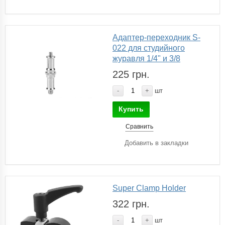
Адаптер-переходник S-
022 для студийного
журавля 1/4" и 3/8
225 грн.
-
+
шт
Купить
Сравнить
Добавить в закладки
Super Clamp Holder
322 грн.
-
+
шт