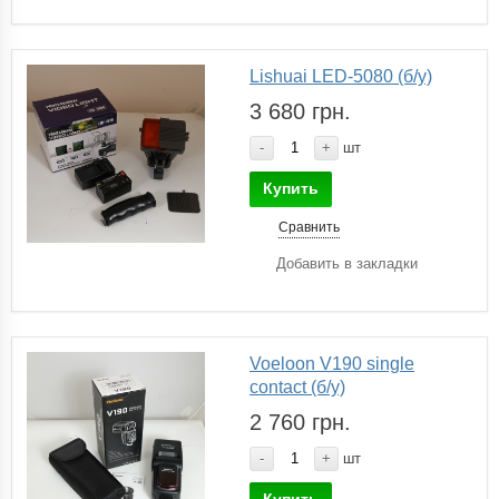
Lishuai LED-5080 (б/у)
3 680 грн.
-
+
шт
Купить
Сравнить
Добавить в закладки
Voeloon V190 single
contact (б/у)
2 760 грн.
-
+
шт
Купить