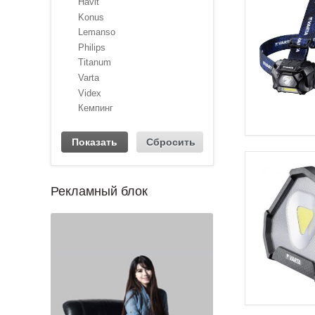
Havit
Konus
Lemanso
Philips
Titanum
Varta
Videx
Кемпинг
Рекламный блок
1
2
3
4