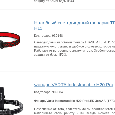
защиту от брызг воды IPX3.
Налобный светодиодный фонарик T
H11
Код товара:
930148
Светодиодный налобный фонарь TITANUM TLF-H11 4
надежную конструкцию и удобное оголовье, которое ле
Работает от встроенного аккумулятора. Особенностью
защита от брызг IPX3.
Фонарь VARTA Indestructible H20 Pro
Код товара:
909084
Фонарь Varta Indestructible H20 Pro LED 3хААА
(1773
Независимо от того, являетесь ли вы авантюристом 
выполняете свою работу - вы всегда можете по