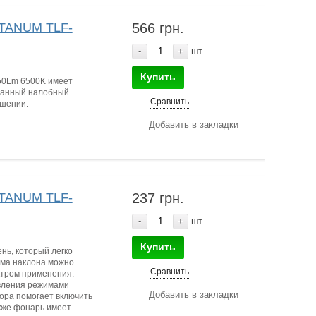
ITANUM TLF-
566 грн.
-
+
шт
Купить
50Lm 6500K имеет
ованный налобный
Сравнить
ошении.
Добавить в закладки
ITANUM TLF-
237 грн.
-
+
шт
Купить
нь, который легко
зма наклона можно
Сравнить
ктром применения.
вления режимами
Добавить в закладки
ора помогает включить
кже фонарь имеет