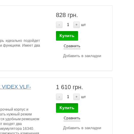
828 грн.
-
+
шт
Купить
арь идеально подойдет
м функциям. Имеет два
Сравнить
Добавить в закладки
 VIDEX VLF-
1 610 грн.
-
+
шт
Купить
прочный корпус и
рать нужный режим
Сравнить
тся удобным ремешком
т входят два
Добавить в закладки
аккумулятора 16340.
возможность изменения