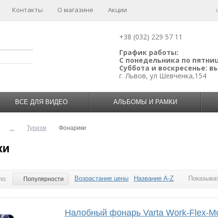
Контакты
О магазине
Акции
+38 (032) 229 57 11
График работы:
С понедельника по пятницу
Суббота и воскресенье: 
г. Львов, ул Шевченка,154
ВСЕ ДЛЯ ВИДЕО
АЛЬБОМЫ И РАМКИ
...
Туризм
Фонарики
ки
Возрастание цены
Название A-Z
Показыват
по:
Популярности
Налобный фонарь Varta Work-Flex-Mo