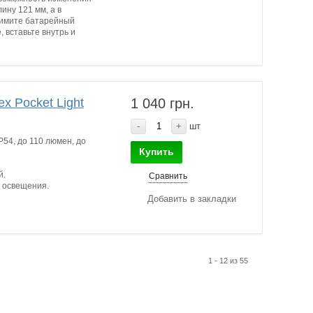
ину 121 мм, а в
нимите батарейный
, вставьте внутрь и
x Pocket Light
1 040 грн.
-
+
шт
P54, до 110 люмен, до
Купить
й.
Сравнить
 освещения.
Добавить в закладки
1 - 12 из 55