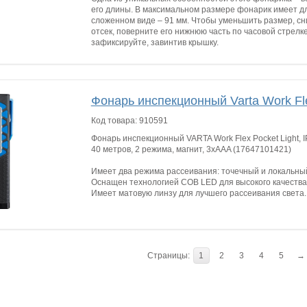
его длины. В максимальном размере фонарик имеет дл
сложенном виде – 91 мм. Чтобы уменьшить размер, с
отсек, поверните его нижнюю часть по часовой стрелке
зафиксируйте, завинтив крышку.
Фонарь инспекционный Varta Work Fle
Код товара:
910591
Фонарь инспекционный VARTA Work Flex Pocket Light, I
40 метров, 2 режима, магнит, 3хААA (17647101421)
Имеет два режима рассеивания: точечный и локальны
Оснащен технологией COB LED для высокого качества
Имеет матовую линзу для лучшего рассеивания света.
Страницы:
1
2
3
4
5
→