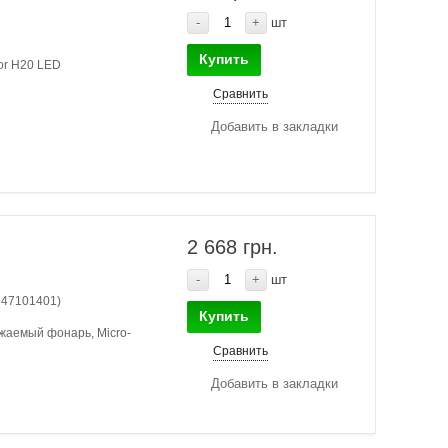
-
+
шт
Купить
or H20 LED
Сравнить
Добавить в закладки
2 668 грн.
-
+
шт
647101401)
Купить
яжаемый фонарь, Micro-
Сравнить
Добавить в закладки