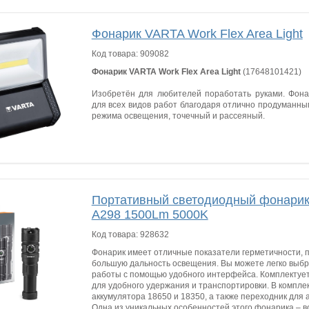
Фонарик VARTA Work Flex Area Light
Код товара:
909082
Фонарик VARTA Work Flex Area Light
(17648101421)
Изобретён для любителей поработать руками. Фон
для всех видов работ благодаря отлично продуманны
режима освещения, точечный и рассеяный.
Портативный светодиодный фонарик
A298 1500Lm 5000K
Код товара:
928632
Фонарик имеет отличные показатели герметичности, 
большую дальность освещения. Вы можете легко выб
работы с помощью удобного интерфейса. Комплектуе
для удобного удержания и транспортировки. В комплек
аккумулятора 18650 и 18350, а также переходник для 
Одна из уникальных особенностей этого фонарика – 