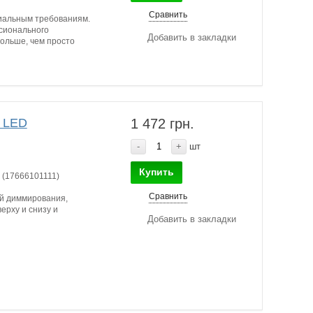
Сравнить
иальным требованиям.
сионального
Добавить в закладки
больше, чем просто
0 LED
1 472 грн.
-
+
шт
Купить
 (17666101111)
Сравнить
ей диммирования,
ерху и снизу и
Добавить в закладки