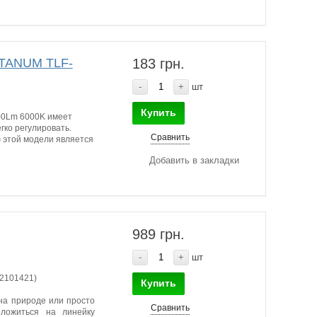
ITANUM TLF-
183 грн.
-
+
шт
Купить
00Lm 6000K имеет
гко регулировать.
Сравнить
 этой модели является
Добавить в закладки
989 грн.
-
+
шт
2101421)
Купить
на природе или просто
Сравнить
ложиться на линейку