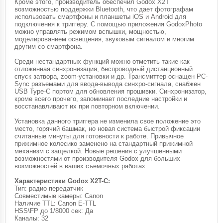
Кроме этого, производитель обеспечил Godox X2T
возможностью поддержки Bluetooth, что дает фотографам
использовать смартфоны и планшеты iOS и Android для
подключения к триггеру. С помощью приложения GodoxPhoto
можно управлять режимом вспышки, мощностью,
моделированием освещения, звуковым сигналом и многим
другим со смартфона.
Среди нестандартных функций можно отметить такие как
отложенная синхронизация, беспроводный дистанционный
спуск затвора, zoom-установки и др. Трансмиттер оснащен PC-
Sync разъемами для ввода-вывода синхро-сигнала, снабжен
USB Type-C портом для обновления прошивки. Синхронизатор,
кроме всего прочего, запоминает последние настройки и
восстанавливают их при повторном включении.
Установка данного триггера не изменила свое положение это
место, горячий башмак, но новая система быстрой фиксации
считанные минуты для готовности к работе. Привычное
прижимное колесико заменено на стандартный прижимной
механизм с защелкой. Новые решения с улучшенными
возможностями от производителя Godox для больших
возможностей в ваших съемочных работах.
Характеристики Godox X2T-C:
Тип: радио передатчик
Совместимые камеры: Canon
Наличие TTL: Canon E-TTL
HSS\FP до 1/8000 сек: Да
Каналы: 32