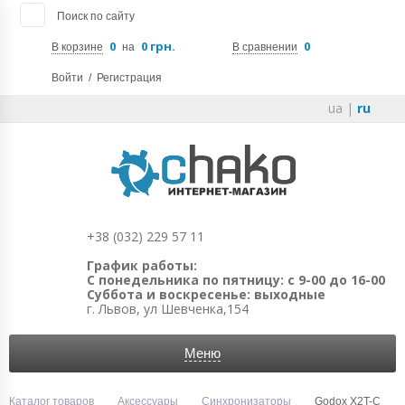
Поиск по сайту
0
0 грн.
0
В корзине
на
В сравнении
Войти
/
Регистрация
ua
|
ru
+38 (032) 229 57 11
График работы:
С понедельника по пятницу: с 9-00 до 16-00
Суббота и воскресенье: выходные
г. Львов, ул Шевченка,154
Меню
Каталог товаров
Аксессуары
Синхронизаторы
Godox X2T-C