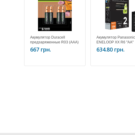
Акумулятор Duracell
Акумулятор Panasonic
предзаряженные R03 (AAA)
ENELOOP XX R6 "АА"
900mAh 4 на блістері
(2500mAh) x 2шт. BK-
667 грн.
634.80 грн.
3HCDE/2BE Ni-Mh