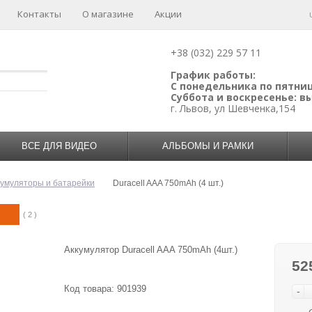
Контакты
О магазине
Акции
+38 (032) 229 57 11
График работы:
С понедельника по пятницу
Суббота и воскресенье: 
г. Львов, ул Шевченка,154
ВСЕ ДЛЯ ВИДЕО
АЛЬБОМЫ И РАМКИ
кумуляторы и батарейки
Duracell AAA 750mAh (4 шт.)
( 2 )
Аккумулятор Duracell AAA 750mAh (4шт.)
52
Код товара:
901939
-