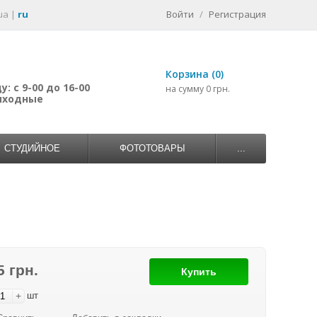
ua
|
ru
Войти
/
Регистрация
Корзина (0)
: с 9-00 до 16-00
на сумму 0 грн.
выходные
СТУДИЙНОЕ
ФОТОТОВАРЫ
...
5 грн.
Купить
+
шт