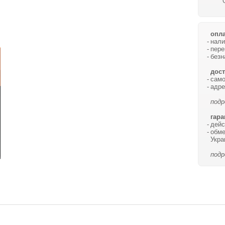
опла
нали
пере
безн
дост
само
адре
подр
гара
дейс
обме
Укра
подр