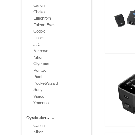
Canon
Chako
Elinchrom
Falcon Eyes
Godox
Jinbei
JJC
Micnova
Nikon
Olympus
Pentax
Pixel
PocketWizard
Sony
Visico
Yongnuo
Сумісність
Canon
Nikon