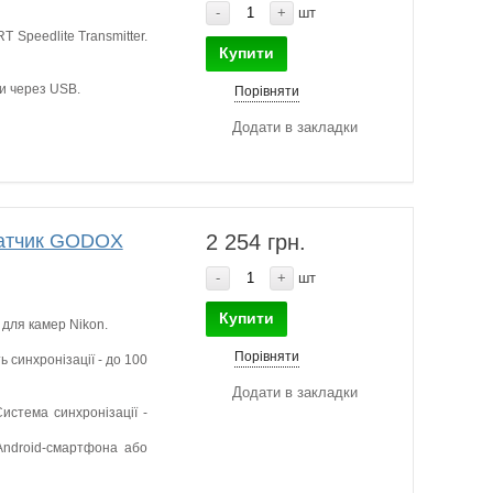
-
+
шт
 Speedlite Transmitter.
Купити
ки через USB.
Порівняти
Додати в закладки
едатчик GODOX
2 254 грн.
-
+
шт
Купити
для камер Nikon.
Порівняти
ь синхронізації - до 100
Додати в закладки
истема синхронізації -
Android-смартфона або