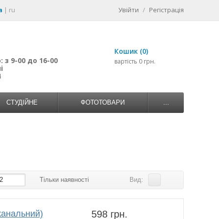
a
|
ru
Увійти
/
Регістрація
Кошик (0)
 з 9-00 до 16-00
вартість 0 грн.
і
4
СТУДІЙНЕ
ФОТОТОВАРИ
...
2
Тільки наявності
Вид:
канальний)
598 грн.