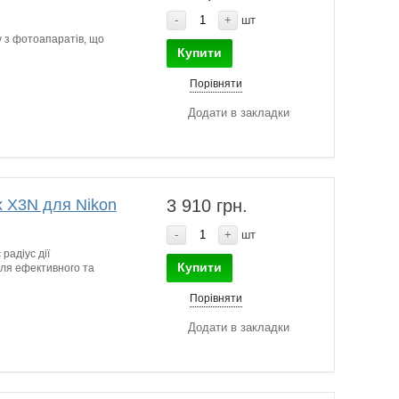
-
+
шт
у з фотоапаратів, що
Купити
Порівняти
Додати в закладки
x X3N для Nikon
3 910 грн.
-
+
шт
радіус дії
Купити
 для ефективного та
Порівняти
Додати в закладки