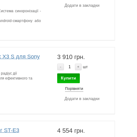
Додати в закладки
истема синхронізації -
Android-смартфону або
 X3 S для Sony
3 910 грн.
-
+
шт
радіус дії
Купити
 для ефективного та
Порівняти
Додати в закладки
г ST-E3
4 554 грн.