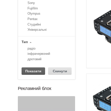
Sony
Fujifilm
Olympus
Pentax
Студийні
Універсальні
Тип
радіо
інфрачервоний
дротовий
Рекламний блок
1
2
3
4