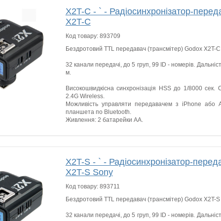
X2T-C - ` - Радіосинхронізатор-пер
X2T-C
Код товару:
893709
Бездротовий TTL передавач (трансмітер) Godox X2T-C
32 канали передачі, до 5 груп, 99 ID - номерів. Дальніст
м.
Високошвидкісна синхронізація HSS до 1/8000 сек. С
2.4G Wireless.
Можливість управляти передавачем з iPhone або 
планшета по Bluetooth.
Живлення: 2 батарейки AA.
X2T-S - ` - Радіосинхронізатор-пер
X2T-S Sony
Код товару:
893711
Бездротовий TTL передавач (трансмітер) Godox X2T-S 
32 канали передачі, до 5 груп, 99 ID - номерів. Дальніст