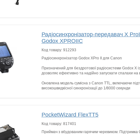
Радіосинхронізатор-передавач X Pro
Godox XPROIIC
Код товару:
912293
Радіосинхронізатор Godox XPro II для Canon
Призначений для бездротової радіосистеми Godox X із
дозволяє ефективно та надійно запускати спалахи на в
Оновлена ​​модель сумісна з Canon TTL, включаючи під
високошвидкісної синхронізації до 1/8000 секунди
PocketWizard FlexTT5
Код товару:
817401
Приймач з вбудованим гарячим черевиком. Підтримка C