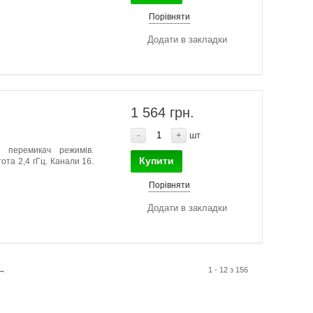
Порівняти
Додати в закладки
1 564 грн.
-
+
шт
ий перемикач режимів.
Купити
та 2,4 гГц. Канали 16.
Порівняти
Додати в закладки
→
1 - 12 з 156