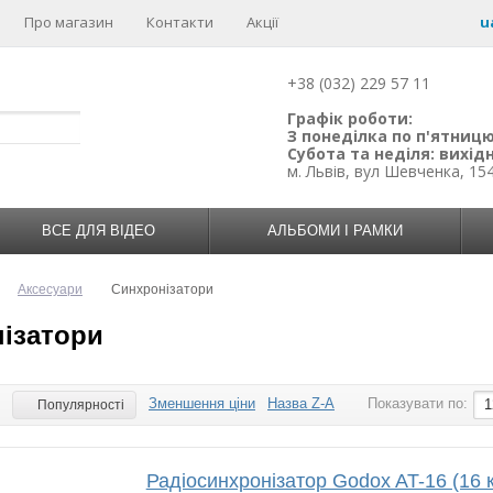
Про магазин
Контакти
Акції
u
+38 (032) 229 57 11
Графік роботи:
З понеділка по п'ятницю:
Субота та неділя: вихідн
м. Львів, вул Шевченка, 15
ВСЕ ДЛЯ ВІДЕО
АЛЬБОМИ І РАМКИ
Аксесуари
Синхронізатори
ізатори
Зменшення ціни
Назва Z-A
Показувати по:
:
1
Популярності
Радіосинхронізатор Godox AT-16 (16 