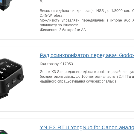
м.
Високошвидкісна синхронізація HSS до 1/8000 сек. С
2.4G Wireless.
Можливість управляти передавачем з iPhone або 
планшету по Bluetooth.
Живлення: 2 батарейки AA.
Радіосинхронізатор-передавач Godox
Код товару:
917953
Godox X3-S передавач радіосинхронізатор забезпечує 
бездротового зв'язку до 100 метрів на частоті 2,4 ГГц
надійного спрацьовування сумісних спалахів.
YN-E3-RT II YongNuo for Canon анало