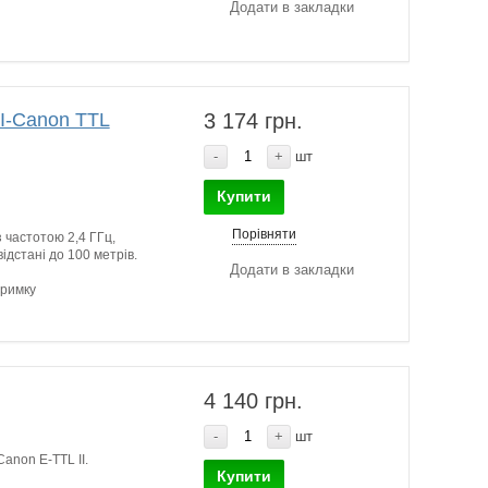
Додати в закладки
II-Canon TTL
3 174 грн.
-
+
шт
Купити
Порівняти
 частотою 2,4 ГГц,
ідстані до 100 метрів.
Додати в закладки
тримку
4 140 грн.
-
+
шт
anon E-TTL II.
Купити