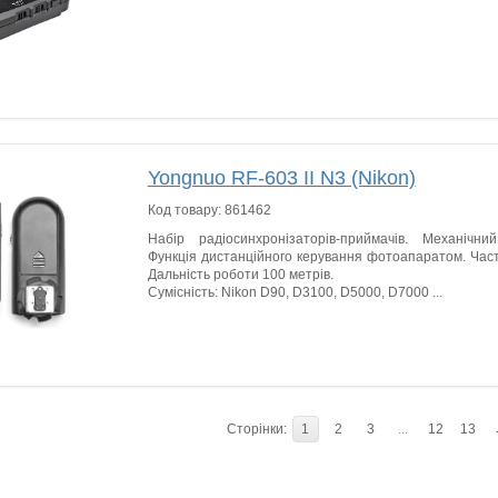
Yongnuo RF-603 II N3 (Nikon)
Код товару:
861462
Набір радіосинхронізаторів-приймачів. Механічн
Функція дистанційного керування фотоапаратом. Часто
Дальність роботи 100 метрів.
Сумісність: Nikon D90, D3100, D5000, D7000 ...
Сторінки:
1
2
3
...
12
13