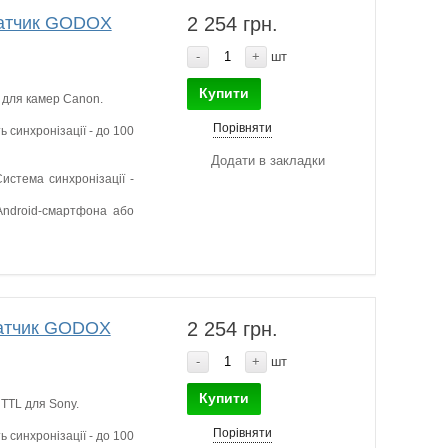
едатчик GODOX
2 254 грн.
-
+
шт
Купити
 для камер Canon.
Порівняти
ь синхронізації - до 100
Додати в закладки
истема синхронізації -
Android-смартфона або
едатчик GODOX
2 254 грн.
-
+
шт
Купити
TTL для Sony.
Порівняти
ь синхронізації - до 100