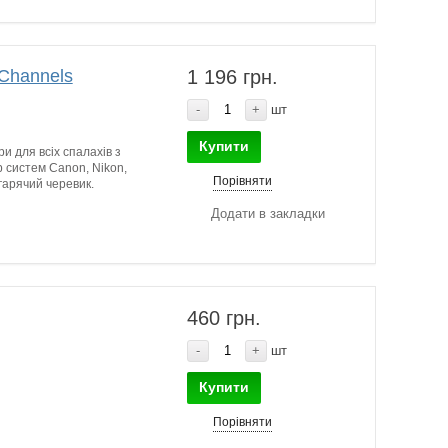
 Channels
1 196 грн.
-
+
шт
Купити
и для всіх спалахів з
 систем Canon, Nikon,
Порівняти
гарячий черевик.
Додати в закладки
460 грн.
-
+
шт
Купити
Порівняти