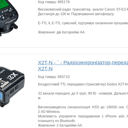
Код товару:
885178
Високоякісний радіо трансмітер, аналог Canon ST-E3-RT
Дистанція до 100 м. Підсвічування автофокусу.
E-TTL II, E-TTL сумісний, підтримує оновлення прошив
Живлення: дві батарейки АА.
X2T-N - ` - Радіосинхронізатор-пер
X2T-N
Код товару:
893710
Бездротовий TTL передавач (трансмітер) Godox X2T-N 
32 канали передачі, до 5 груп, 99 ID - номерів. Дальніст
м.
Високошвидкісна синхронізація HSS до 1/8000 сек. С
2.4G Wireless.
Можливість управляти передавачем з iPhone або 
планшету по Bluetooth.
Живлення: 2 батарейки AA.