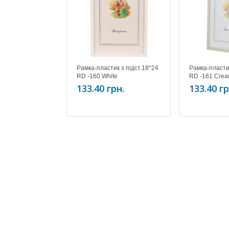
Рамка-пластик з підст.18*24
Рамка-пластик
RD -160 White
RD -161 Cre
133.40 грн.
133.40 гр