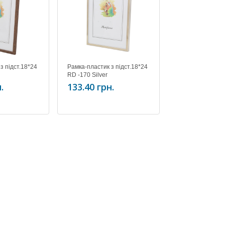
з підст.18*24
Рамка-пластик з підст.18*24
Рамка-пластик з
RD -170 Silver
RD -172 Maroon
.
133.40 грн.
133.40 грн.