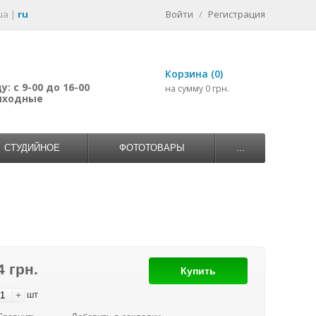
ua
|
ru
Войти
/
Регистрация
Корзина (0)
: с 9-00 до 16-00
на сумму 0 грн.
выходные
СТУДИЙНОЕ
ФОТОТОВАРЫ
...
4 грн.
Купить
+
шт