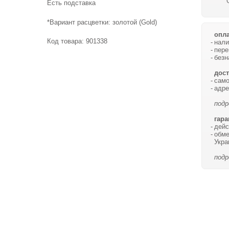
Есть подставка
*Вариант расцветки: золотой (Gold)
опла
Код товара:
901338
нали
пере
безн
дост
само
адре
подр
гара
дейс
обме
Укра
подр