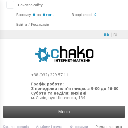
Поиск по сайту
0
0 грн.
0
В кошику
на
В порівнянні
Ввійти
/
Реєстрація
ua
|
ru
+38 (032) 229 57 11
Графік роботи:
З понеділка по п'ятницю: з 9-00 до 16-00
Субота та неділя: вихідні
м. Львів, вул Шевченка, 154
Меню
Каталог товарів
Альбоми і рамки
Фоторамки
Рамка-пластик з