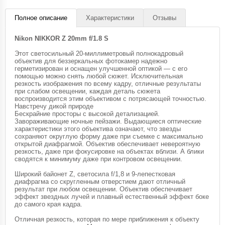
Полное описание
Характеристики
Отзывы
Nikon NIKKOR Z 20mm f/1.8 S
Этот светосильный 20-миллиметровый полнокадровый
объектив для беззеркальных фотокамер надежно
герметизирован и оснащен улучшенной оптикой — с его
помощью можно снять любой сюжет. Исключительная
резкость изображения по всему кадру, отличные результаты
при слабом освещении, каждая деталь сюжета
воспроизводится этим объективом с потрясающей точностью.
Навстречу дикой природе
Бескрайние просторы с высокой детализацией.
Завораживающие ночные пейзажи. Выдающиеся оптические
характеристики этого объектива означают, что звезды
сохраняют округлую форму даже при съемке с максимально
открытой диафрагмой. Объектив обеспечивает невероятную
резкость, даже при фокусировке на объектах вблизи. А блики
сводятся к минимуму даже при контровом освещении.
Широкий байонет Z, светосила f/1,8 и 9-лепестковая
диафрагма со скругленным отверстием дают отличный
результат при любом освещении. Объектив обеспечивает
эффект звездных лучей и плавный естественный эффект боке
до самого края кадра.
Отличная резкость, которая по мере приближения к объекту