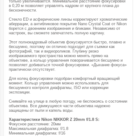
только увеличивается. Минимальное расстояние фокусировки
в 0,20 м позволяет управлять кадром от крупного плана до
бесконечности.
Стекло ED и асферические линзы корректируют хроматические
аберрации, а антибликовое покрытие Nano Crystal Coat от Nikon
борется с двоением изображения и бликами. Независимо от
настроек, вы сможете запечатлеть полную картину.
Этот полнокадровый объектив фокусируется быстро, плавно и
бесшумно, поэтому он отлично подходит для съемки как
фотографий, так и видеороликов. Глубину резко
изображаемого пространства можно менять прямо на
объективе, а кольцо управления поворачивается бесшумно и
позволяет добиваться точной фокусировки. «Дыхание фокуса»
практически отсутствует.
Для колец фокусировки подобран комфортный вращающий
момент. Кольцо управления можно использовать для
бесшумного контроля диафрагмы, ISO или коррекции
экспозиции.
Снимайте на улице в любую погоду, не беспокоясь о состоянии
объектива. Все движущиеся части объектива надежно
защищены от пыли и капель воды.
Характеристики Nikon NIKKOR Z 20mm f/1.8 S:
Фокусное расстояние: 20мм
Максимальная диафрагма: f/1.8
Минимальная диафрагма: f/16