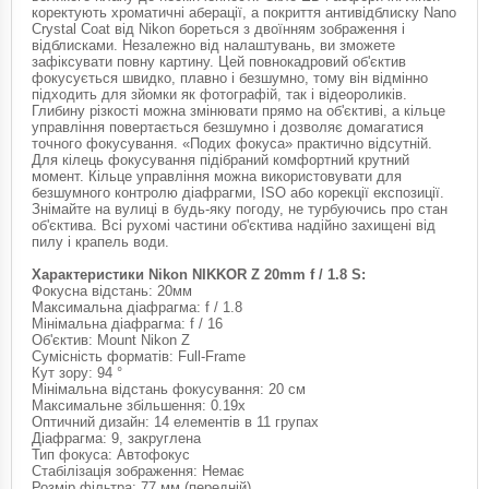
коректують хроматичні аберації, а покриття антивідблиску Nano
Crystal Coat від Nikon бореться з двоїнням зображення і
відблисками. Незалежно від налаштувань, ви зможете
зафіксувати повну картину. Цей повнокадровий об'єктив
фокусується швидко, плавно і безшумно, тому він відмінно
підходить для зйомки як фотографій, так і відеороликів.
Глибину різкості можна змінювати прямо на об'єктиві, а кільце
управління повертається безшумно і дозволяє домагатися
точного фокусування. «Подих фокуса» практично відсутній.
Для кілець фокусування підібраний комфортний крутний
момент. Кільце управління можна використовувати для
безшумного контролю діафрагми, ISO або корекції експозиції.
Знімайте на вулиці в будь-яку погоду, не турбуючись про стан
об'єктива. Всі рухомі частини об'єктива надійно захищені від
пилу і крапель води.
Характеристики Nikon NIKKOR Z 20mm f / 1.8 S:
Фокусна відстань: 20мм
Максимальна діафрагма: f / 1.8
Мінімальна діафрагма: f / 16
Об'єктив: Mount Nikon Z
Сумісність форматів: Full-Frame
Кут зору: 94 °
Мінімальна відстань фокусування: 20 см
Максимальне збільшення: 0.19x
Оптичний дизайн: 14 елементів в 11 групах
Діафрагма: 9, закруглена
Тип фокуса: Автофокус
Стабілізація зображення: Немає
Розмір фільтра: 77 мм (передній)