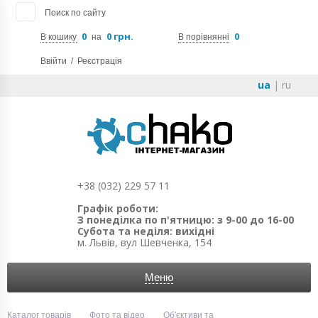
Поиск по сайту
0
0 грн.
0
В кошику
на
В порівнянні
Ввійти
/
Реєстрація
ua
|
ru
+38 (032) 229 57 11
Графік роботи:
З понеділка по п'ятницю: з 9-00 до 16-00
Субота та неділя: вихідні
м. Львів, вул Шевченка, 154
Меню
Каталог товарів
Фото та відео
Об'єктиви та