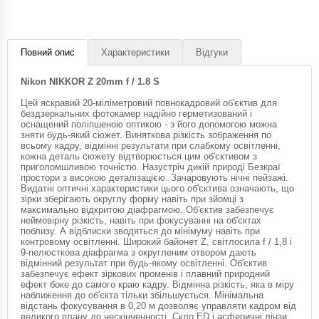
Повний опис
Характеристики
Відгуки
Nikon NIKKOR Z 20mm f / 1.8 S
Цей яскравий 20-міліметровий повнокадровий об'єктив для
бездзеркальних фотокамер надійно герметизований і
оснащений поліпшеною оптикою - з його допомогою можна
зняти будь-який сюжет. Виняткова різкість зображення по
всьому кадру, відмінні результати при слабкому освітленні,
кожна деталь сюжету відтворюється цим об'єктивом з
приголомшливою точністю. Назустріч дикій природі Безкраї
простори з високою деталізацією. Зачаровують нічні пейзажі.
Видатні оптичні характеристики цього об'єктива означають, що
зірки зберігають округлу форму навіть при зйомці з
максимально відкритою діафрагмою. Об'єктив забезпечує
неймовірну різкість, навіть при фокусуванні на об'єктах
поблизу. А відблиски зводяться до мінімуму навіть при
контровому освітленні. Широкий байонет Z, світлосила f / 1,8 і
9-пелюсткова діафрагма з округленим отвором дають
відмінний результат при будь-якому освітленні. Об'єктив
забезпечує ефект зіркових променів і плавний природний
ефект боке до самого краю кадру. Відмінна різкість, яка в міру
наближення до об'єкта тільки збільшується. Мінімальна
відстань фокусування в 0,20 м дозволяє управляти кадром від
великого плану до нескінченності. Скло ED і асферичні лінзи