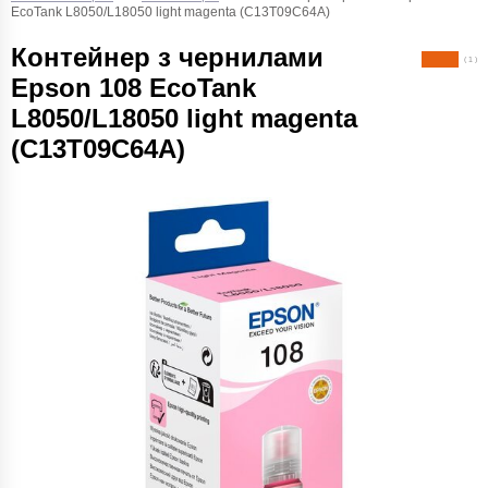
EcoTank L8050/L18050 light magenta (C13T09C64A)
Контейнер з чернилами
( 1 )
Epson 108 EcoTank
L8050/L18050 light magenta
(C13T09C64A)