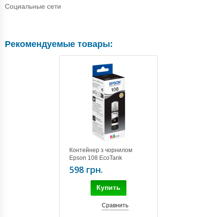
Социальные сети
Рекомендуемые товары:
Контейнер з чорнилом
Epson 108 EcoTank
L8050/L18050 black
598 грн.
(C13T09C14A)
Купить
Сравнить