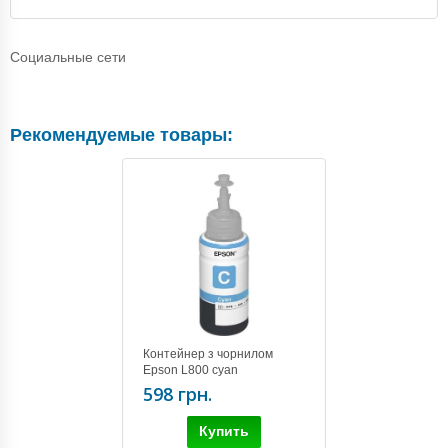
Социальные сети
Рекомендуемые товары:
Контейнер з чорнилом
Epson L800 cyan
(C13T67324A)
598 грн.
Купить