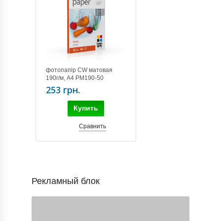
фотопапір CW матовая
190г/м, A4 PM190-50
(PM190050A4)
253 грн.
Купить
Сравнить
Рекламный блок