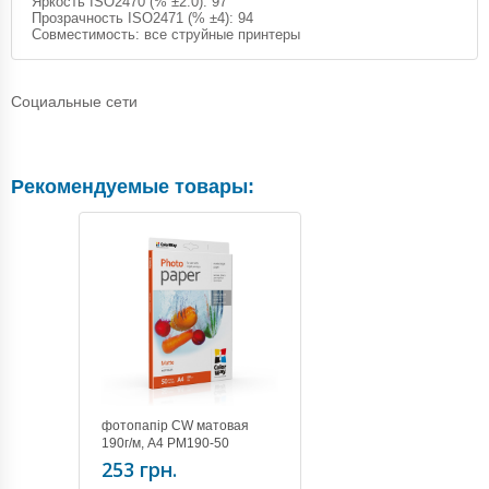
Яркость ISO2470 (% ±2.0): 97
Прозрачность ISO2471 (% ±4): 94
Совместимость: все струйные принтеры
Социальные сети
Рекомендуемые товары:
фотопапір CW матовая
190г/м, A4 PM190-50
(PM190050A4)
253 грн.