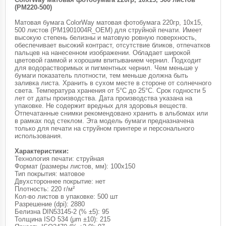
(PM220-500)
Матовая бумага ColorWay матовая фотобумага 220гр, 10x15,
500 листов (PM1901004R_OEM) для струйной печати. Имеет
высокую степень белизны и матовую ровную поверхность,
обеспечивает высокий контраст, отсутствие бликов, отпечатков
пальцев на нанесенном изображении. Обладает широкой
цветовой гаммой и хорошим впитыванием чернил. Подходит
для водорастворимых и пигментных чернил. Чем меньше у
бумаги показатель плотности, тем меньше должна быть
заливка листа. Хранить в сухом месте в стороне от солнечного
света. Температура хранения от 5°С до 25°С. Срок годности 5
лет от даты производства. Дата производства указана на
упаковке. Не содержит вредных для здоровья веществ.
Отпечатанные снимки рекомендовано хранить в альбомах или
в рамках под стеклом. Эта модель бумаги предназначена
только для печати на струйном принтере и персонального
использования.
Характеристики:
Технология печати: струйная
Формат (размеры листов, мм): 100х150
Тип покрытия: матовое
Двухстороннее покрытие: нет
Плотность: 220 г/м²
Кол-во листов в упаковке: 500 шт
Разрешение (dpi): 2880
Белизна DIN53145-2 (% ±5): 95
Толщина ISO 534 (μm ±10): 215