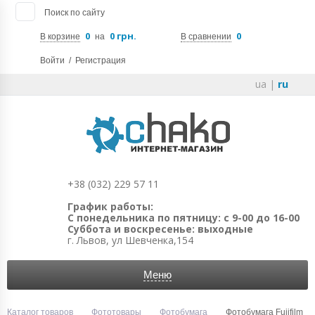
Поиск по сайту
0
0 грн.
0
В корзине
на
В сравнении
Войти
/
Регистрация
ua
|
ru
+38 (032) 229 57 11
График работы:
С понедельника по пятницу: с 9-00 до 16-00
Суббота и воскресенье: выходные
г. Львов, ул Шевченка,154
Меню
Каталог товаров
Фототовары
Фотобумага
Фотобумага Fujifilm