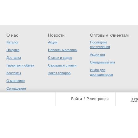
О нас
Новости
Оптовым клиентам
Каталог
Акции
Последние
поступления
Покупка
Новости магазина
Акции опт
Доставка
Статьи и видео
Ожидаемый опт
Гарантия и обмен
Связаться с нами
Инфо для
Контакты
Заказ товаров
дропшипперов
О магазине
Соглашения
пользователя
Войти
/
Регистрация
В с