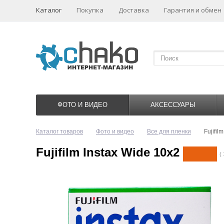
Каталог
Покупка
Доставка
Гарантия и обмен
ФОТО И ВИДЕО
АКСЕССУАРЫ
Каталог товаров
Фото и видео
Все для пленки
Fujifil
Fujifilm Instax Wide 10x2
( 