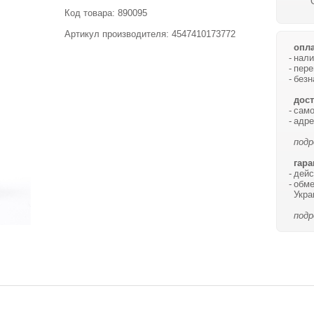
Код товара:
890095
Артикул производителя: 4547410173772
опла
нали
пере
безн
дост
само
адре
подр
гара
дейс
обме
Укра
подр