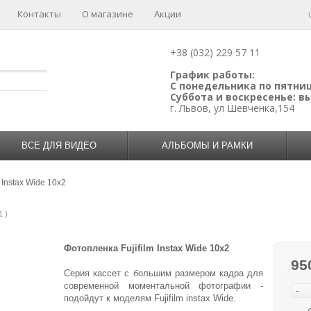
Контакты
О магазине
Акции
+38 (032) 229 57 11
График работы:
С понедельника по пятницу
Суббота и воскресенье: 
г. Львов, ул Шевченка,154
ВСЕ ДЛЯ ВИДЕО
АЛЬБОМЫ И РАМКИ
m Instax Wide 10x2
1 )
Фотопленка Fujifilm Instax Wide 10x2
95
Серия кассет с большим размером кадра для
современной моментальной фотографии -
-
подойдут к моделям Fujifilm instax Wide.