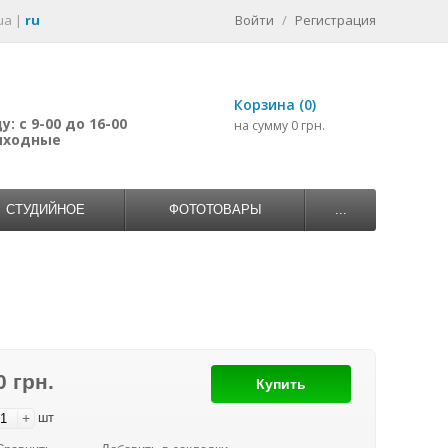
ua
|
ru
Войти
/
Регистрация
Корзина (0)
: с 9-00 до 16-00
на сумму 0 грн.
выходные
СТУДИЙНОЕ
ФОТОТОВАРЫ
...
0 грн.
Купить
+
шт