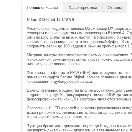
Полное описание
Характеристики
Отзывы
Nikon D7200 kit 18-140 VR
Флагманская модель в линейке DSLR камер DX-формата 
сенсором и производительным процессором Expeed 4. Од
оптического фильтра низких частот, что позволило суще
значимости нововведение, это увеличенный буфер, благо
сохранять серии до 100 кадров в режиме кроп-фактора 1.
Матрица камеры позволяет вести съемку при значениях IS
монохромном режиме чувствительность можно расширить 
низком уровне освещенности.
Фотосъемка в формате RAW (NEF) может осуществляться 
памяти стандарта Secure Digital. Камера оснащена двумя
копирования и дублирующей записи.
Вычислительных мощностей вполне достаточно для съемки
кадров в секунду. За фокусировку отвечает RGB датчик 
фокусировочной точкой, 15 из которых являются точками 
Современный LCD дисплей с высоким разрешением облад
даже при ярком солнечном свете. Благодаря вспомогат
мониторинга съемочных параметров.
Функция брекетинга допускает серии до 9 кадров с шагом 
расширить динамический диапазон на затемненных или и