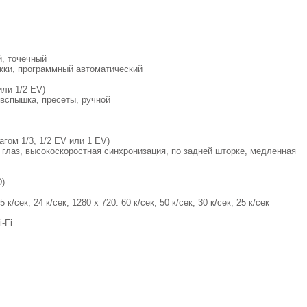
й, точечный
жки, программный автоматический
или 1/2 EV)
, вспышка, пресеты, ручной
гом 1/3, 1/2 EV или 1 EV)
глаз, высокоскоростная синхронизация, по задней шторке, медленная
D)
 к/сек, 24 к/сек, 1280 x 720: 60 к/сек, 50 к/сек, 30 к/сек, 25 к/сек
-Fi