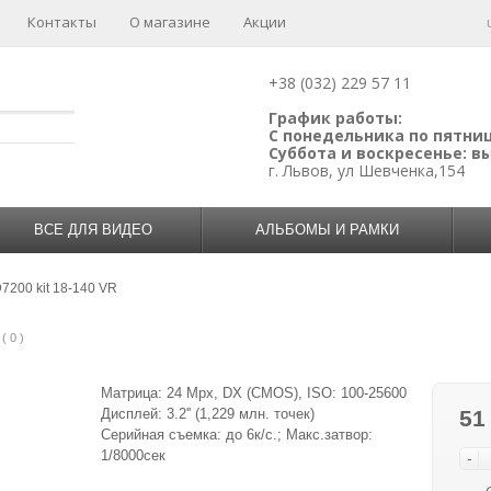
Контакты
О магазине
Акции
+38 (032) 229 57 11
График работы:
С понедельника по пятницу
Суббота и воскресенье: 
г. Львов, ул Шевченка,154
ВСЕ ДЛЯ ВИДЕО
АЛЬБОМЫ И РАМКИ
7200 kit 18-140 VR
( 0 )
Матрица: 24 Mpx, DX (CMOS), ISO: 100-25600
Дисплей: 3.2'' (1,229 млн. точек)
51
Серийная съемка: до 6к/с.; Макс.затвор:
1/8000сек
-