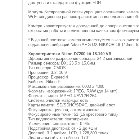
доступна и стандартная функция HDR.
Модуль беспроводной связи упрощает соединение камеры
Wi-Fi соединения распространяются на использование об
Камера характеризуется доведенной до совершенства эр
скоростью работы и великолепным качеством формируем
* В данной поставке камера комплектуется высококачес
подавления вибраций Nikon AF-S DX NIKKOR 18-140mm f/
Характеристики Nikon D7200 kit 18-140 VR:
Эффективное разрешение сенсора: 24.2 мегапикселей
Размер сенсора: DX, 23.5 x 15.6мм
Тип сенсора: CMOS
Пропорции: 3:2, 16:9
Процессор: Expeed 4
Байонет: Nikon F
Максимальное разрешение: 6000 x 4000
Форматы изображений: JPEG, RAW (до 14 бит)
Форматы видео: MPEG-4 AVC/H.264
Система очистки матрицы: есть
Карты памяти: SD/SDHC/SDXC, двойной слот
Фокусировка: ручная, автоматическая
Фокусировочные точки: 51 (15 крестового типа)
Тип видоискателя: пентапризма
Увеличение видоискателя: 0.94x
Подстройка диоптрий: от - 2 до +1 м
Дисплей: 3.2 дюйма, LCD, 1,228,800 точек
Диагональный угол обзора: 170°