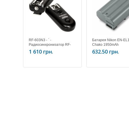
RF-603N3 - ` -
Батарея Nikon EN-EL
Радиосинхронизатор RF-
Chako 1950mAh
603 Nikon3 (KIT) (D90,
1 610 грн.
632.50 грн.
D3100, D5000, D7000)