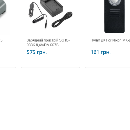
15
Зарядний пристрій SG IC-
Пульт ДК For Nikon MK-
033K 8,4V/DA-007B
комплект
575 грн.
161 грн.