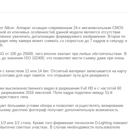
от Nikon. Аппарат оснащен современным 24-х мегапиксельным CMOS
ной из ключевых особенностей данной модели является отсутствие
ственно увеличить детализацию формируемого изображения. Второе по
даря чему камера может снимать со скоростью до 7 кадров в секунду и
3х.
O от 100 до 25600, чего вполне хватает при любых обстоятельствах. В
до значения ISO 102400, что позволяет вести съемку даже при очень
с качеством 12 или 14 бит. Отснятый материал записывается на карту
 слотами для карт памяти, что открывает пути для резервного
 высококачественного видео в разрешении Full HD и с частотой 60
с разрешением 2016 пикселей. Поле кадра поделено между 51-й
крестового типа.
ает большими углами обзора и позволяет осуществлять визирование
ельному дисплею фотограф получает дополнительную возможность
1/3 или 1/2 стопа. Кроме того фирменная технология D-Lighting поможет
збыточно светлых участках. В случае необходимости пользователю