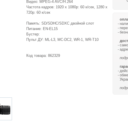
Видео: MPEG-4 AVC/H.264
Частота кадров: 1920 x 1080p: 60 к/сек, 1280 x
720p: 60 к/сек
опла
Память: SD/SDHC/SDXC двойной слот
нали
пере
Питание: EN-EL15
безн
Бустер:
Пульт ДУ: ML-L3, MC-DC2, WR-1, WR-T10
дост
само
адре
Код товара:
862329
подр
гара
дейс
обме
Укра
подр