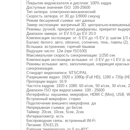
Покрытие видоискателя и дисплея: 100% кадра
Доступные значения ISO: 100-25600
Тип затвора: электронно-механический
Скорость затвора: от 30 до 1/8000 секунд
Режим бесшумной съемки: нет данных
Замер экспозиции: матричный 3D, центрально-взвешенны
Режимы: ручной, приоритет диафрагмы, приоритет выдер
Диапазон замера: от EV 0.0 до EV 20.0
Компенсация экспозиции: от -5 EV до +5 EV (с шагом 1/3 
Баланс белого: авто, облачно, солнечно, тень, лампы (2)
Вспышка: встроенная, горячий башмак
Ведущее число: 12м (при ISO100)
Максимальная скорость синхронизации: 1/250 сек
Компенсация экспозиции вспышки: от -3 EV до +1 EV (с ша
Режимы вспышки: авто, заполняющая, коррекция красных 
синхронизация,
Стандарт видеозаписи: NTSC/PAL
Разрешение видео: 1920 x 1080p (Full HD), 1280 x 720p (H
Пропорции видео: 16:9
Частота кадров: 1920 x 1080: 60 к/сек, 50 к/сек, 30 к/сек, 25
Диапазон ISO при видеосъемке: 100 - 25600
Интерфейсы: наушники, микрофон, HDMI C (Mini), USB, Wi
Встроенный микрофон: стерео
Подключение внешнего микрофона: да
Непрерывная съемка: до 6к/сек
Таймер: 20сек, 10сек, 5сек, 2сек
Интервалометр: есть
Беспроводная связь: встроенный Wi-Fi
Питание: EN-EL15
Рабочая температура: от 0 до 40°C