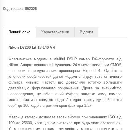
Код товара:
862329
Повний опис
Характеристики
Відгуки
Nikon D7200 kit 18-140 VR
Флагманська модель в лінійці DSLR камер DX-формату від
Nikon. Апарат оснащений сучасним 24-х мегапіксельним CMOS
сенсором і продуктивним процесором Expeed 4. Однією з
ключових особливостей даної моделі є відсутність оптичного
фільтра низьких частот, що дозволило істотно збільшити
деталізацію формованого зображення. Друге за значимістю
нововведення, це збільшений буфер, завдяки чому камера
може знімати зі швидкістю до 7 кадрів в секунду і зберігати
серії до 100 кадрів в режимі кроп-фактора 1.3х.
Матриця камери дозволяє вести зйомку при значеннях ISO від
100 до 25600, чого цілком вистачає при будь-яких обставинах.
У монохромному режимі чутливість можна розширити до