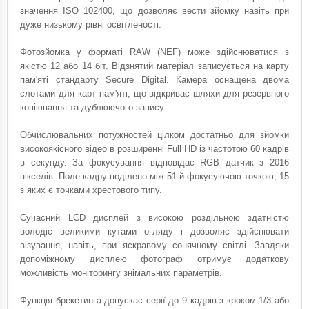
значення ISO 102400, що дозволяє вести зйомку навіть при
дуже низькому рівні освітленості.
Фотозйомка у форматі RAW (NEF) може здійснюватися з
якістю 12 або 14 біт. Відзнятий матеріал записується на карту
пам'яті стандарту Secure Digital. Камера оснащена двома
слотами для карт пам'яті, що відкриває шляхи для резервного
копіювання та дублюючого запису.
Обчислювальних потужностей цілком достатньо для зйомки
високоякісного відео в розширенні Full HD із частотою 60 кадрів
в секунду. За фокусування відповідає RGB ​​датчик з 2016
пікселів. Поле кадру поділено між 51-й фокусуючою точкою, 15
з яких є точками хрестового типу.
Сучасний LCD дисплей з високою роздільною здатністю
володіє великими кутами огляду і дозволяє здійснювати
візування, навіть, при яскравому сонячному світлі. Завдяки
допоміжному дисплею фотограф отримує додаткову
можливість моніторингу знімальних параметрів.
Функція брекетинга допускає серії до 9 кадрів з кроком 1/3 або