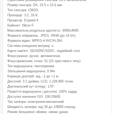
Розмір сенсора: DX, 23.5 x 15.6 мм.
Тип сенсора: CMOS.
Пропорції: 3:2, 16:9.
Процесор: Expeed 4.
Байонет: Nikon F.
Максимальна роздільна здатність: 6000x4000.
Формати зображень: JPEG, RAW (до 14 біт).
Формати відео: MPEG-4 AVC/H.264.
Система очищення матриці: є.
Карти пам'яті: SD/SDHC/SDXC, подвійний слот.
Фокусування: ручне, автоматичне.
Фокусировочниє точки: 51 (15 хрестового типу).
Тип видошукача: пентапризма.
Збільшення видошукача: 0.94x
Корекція діоптрій: від - 2 до +1 м.
Дисплей: 3.2 дюйма, LCD, 1,228,800 точок.
Діагональний кут огляду: 170°.
Покриття видошукача і дисплея: 100% кадру.
Доступні значення ISO: 100-25600.
Тип затвора: електронно-механічний.
Швидкість затвора: від 30 до 1/8000 секунд.
Режим безшумної зйомки: немає даних.