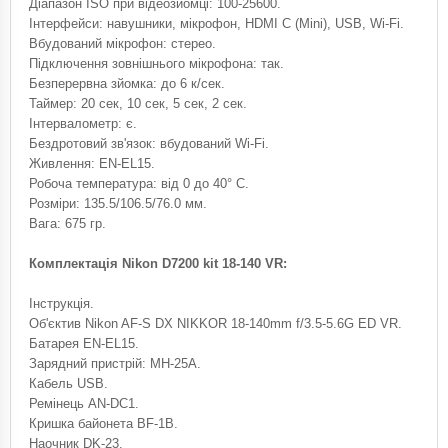
Діапазон ISO при відеозйомці: 100-25600.
Інтерфейси: навушники, мікрофон, HDMI C (Mini), USB, Wi-Fi.
Вбудований мікрофон: стерео.
Підключення зовнішнього мікрофона: так.
Безперервна зйомка: до 6 к/сек.
Таймер: 20 сек, 10 сек, 5 сек, 2 сек.
Інтервалометр: є.
Бездротовий зв'язок: вбудований Wi-Fi.
Живлення: EN-EL15.
Робоча температура: від 0 до 40° C.
Розміри: 135.5/106.5/76.0 мм.
Вага: 675 гр.
Комплектація Nikon D7200 kit 18-140 VR:
Інструкція.
Об'єктив Nikon AF-S DX NIKKOR 18-140mm f/3.5-5.6G ED VR.
Батарея EN-EL15.
Зарядний пристрій: MH-25A.
Кабель USB.
Ремінець AN-DC1.
Кришка байонета BF-1B.
Наочник DK-23.