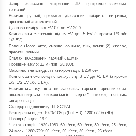
Замір експозиції: матричний 3D, центрально-зважений,
точковий.
Режими: ручний, пріоритет діафрагми, пріоритет витримки,
програмний автоматичний.
Діапазон виміру: від EV 0.0 до EV 20.0.
Компенсація експозиції: від -5 EV до +5 EV (з кроком 1/3 або
1/2 EV).
Баланс білого: авто, хмарно, сонячно, тінь, лампи (2), спалах,
пресети, ручний.
Спалах: вбудований, гарячий башмак.
Провідне число: 12 м (при ISO100).
Максимальна швидкість синхронізації: 1/250 сек.
Компенсація експозиції спалаху: від -3 EV до +1 EV (з кроком
1/3, 1/2 EV або 1 EV).
Режими спалаху: авто, що заповнює, корекція червоних очей,
високошвидкісна синхронізація, задньої шторки, повільна
синхронізація.
Стандарт відеозапису: NTSC/PAL.
Розширення відео: 1920x1080p (Full HD), 1280x720p (HD).
Пропорції відео: 16:9.
Частота кадрів: 1920x1080: 60 к/сек, 50 к/сек, 30 к/сек, 25 к/сек,
24 к/сек, 1280x720: 60 к/сек, 50 к/сек, 30 к/сек , 25 к/сек.