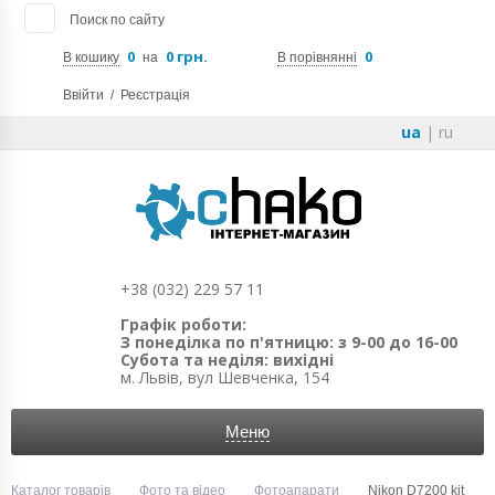
Поиск по сайту
0
0 грн.
0
В кошику
на
В порівнянні
Ввійти
/
Реєстрація
ua
|
ru
+38 (032) 229 57 11
Графік роботи:
З понеділка по п'ятницю: з 9-00 до 16-00
Субота та неділя: вихідні
м. Львів, вул Шевченка, 154
Меню
Каталог товарів
Фото та відео
Фотоапарати
Nikon D7200 kit