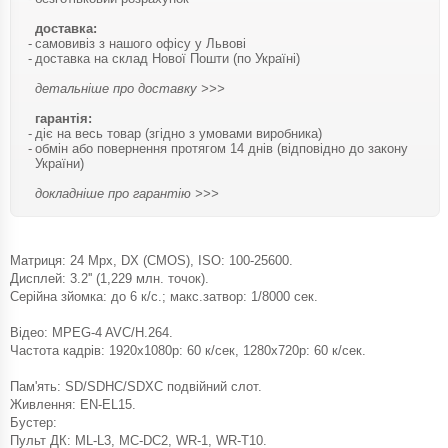
доставка:
самовивіз з нашого офісу у Львові
доставка на склад Нової Пошти (по Україні)
детальніше про доставку >>>
гарантія:
діє на весь товар (згідно з умовами виробника)
обмін або повернення протягом 14 днів (відповідно до закону
України)
докладніше про гарантію >>>
Матриця: 24 Mpx, DX (CMOS), ISO: 100-25600.
Дисплей: 3.2'' (1,229 млн. точок).
Серійна зйомка: до 6 к/с.; макс.затвор: 1/8000 сек.
Відео: MPEG-4 AVC/H.264.
Частота кадрів: 1920x1080p: 60 к/сек, 1280x720p: 60 к/сек.
Пам'ять: SD/SDHC/SDXC подвійний слот.
Живлення: EN-EL15.
Бустер:
Пульт ДК: ML-L3, MC-DC2, WR-1, WR-T10.