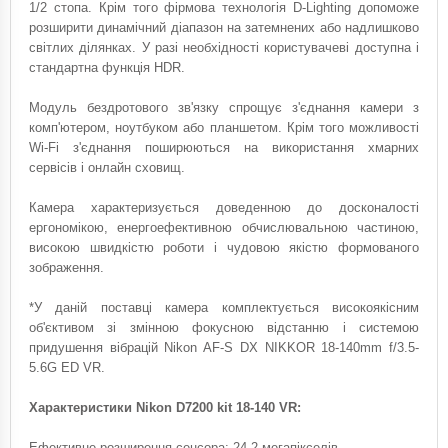
1/2 стопа. Крім того фірмова технологія D-Lighting допоможе
розширити динамічний діапазон на затемнених або надлишково
світлих ділянках. У разі необхідності користувачеві доступна і
стандартна функція HDR.
Модуль бездротового зв'язку спрощує з'єднання камери з
комп'ютером, ноутбуком або планшетом. Крім того можливості
Wi-Fi з'єднання поширюються на використання хмарних
сервісів і онлайн сховищ.
Камера характеризується доведенною до досконалості
ергономікою, енергоефективною обчислювальною частиною,
високою швидкістю роботи і чудовою якістю формованого
зображення.
*У даній поставці камера комплектується високоякісним
об'єктивом зі змінною фокусною відстанню і системою
придушення вібрацій Nikon AF-S DX NIKKOR 18-140mm f/3.5-
5.6G ED VR.
Характеристики Nikon D7200 kit 18-140 VR:
Ефективне розширення сенсора: 24.2 мегапікселів.