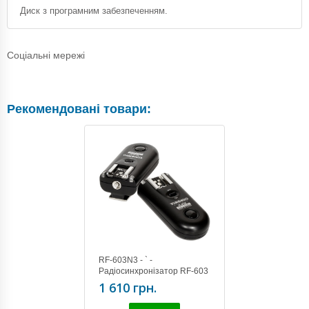
Диск з програмним забезпеченням.
Соціальні мережі
Рекомендовані товари:
RF-603N3 - ` -
Радіосинхронізатор RF-603
Nikon3 (KIT) (D90, D3100,
1 610 грн.
D5000, D7000)