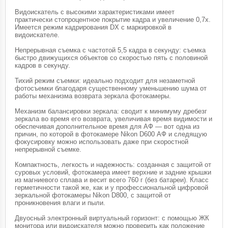
Видоискатель с высокими характеристиками имеет
практически стопроцентное покрытие кадра и увеличение 0,7x.
Имеется режим кадрирования DX с маркировкой в
видоискателе.
Непрерывная съемка с частотой 5,5 кадра в секунду: съемка
быстро движущихся объектов со скоростью пять с половиной
кадров в секунду.
Тихий режим съемки: идеально подходит для незаметной
фотосъемки благодаря существенному уменьшению шума от
работы механизма возврата зеркала фотокамеры.
Механизм балансировки зеркала: сводит к минимуму дребезг
зеркала во время его возврата, увеличивая время видимости и
обеспечивая дополнительное время для АФ — вот одна из
причин, по которой в фотокамере Nikon D600 АФ и следящую
фокусировку можно использовать даже при скоростной
непрерывной съемке.
Компактность, легкость и надежность: созданная с защитой от
суровых условий, фотокамера имеет верхние и задние крышки
из магниевого сплава и весит всего 760 г (без батареи). Класс
герметичности такой же, как и у профессиональной цифровой
зеркальной фотокамеры Nikon D800, с защитой от
проникновения влаги и пыли.
Двуосный электронный виртуальный горизонт: с помощью ЖК
монитора или видоискателя можно проверить как положение