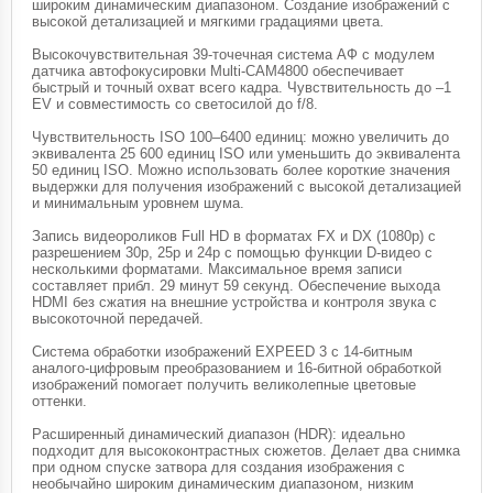
широким динамическим диапазоном. Создание изображений с
высокой детализацией и мягкими градациями цвета.
Высокочувствительная 39-точечная система АФ с модулем
датчика автофокусировки Multi-CAM4800 обеспечивает
быстрый и точный охват всего кадра. Чувствительность до –1
EV и совместимость со светосилой до f/8.
Чувствительность ISO 100–6400 единиц: можно увеличить до
эквивалента 25 600 единиц ISO или уменьшить до эквивалента
50 единиц ISO. Можно использовать более короткие значения
выдержки для получения изображений с высокой детализацией
и минимальным уровнем шума.
Запись видеороликов Full HD в форматах FX и DX (1080p) с
разрешением 30p, 25p и 24p с помощью функции D-видео с
несколькими форматами. Максимальное время записи
составляет прибл. 29 минут 59 секунд. Обеспечение выхода
HDMI без сжатия на внешние устройства и контроля звука с
высокоточной передачей.
Система обработки изображений EXPEED 3 с 14-битным
аналого-цифровым преобразованием и 16-битной обработкой
изображений помогает получить великолепные цветовые
оттенки.
Расширенный динамический диапазон (HDR): идеально
подходит для высококонтрастных сюжетов. Делает два снимка
при одном спуске затвора для создания изображения с
необычайно широким динамическим диапазоном, низким