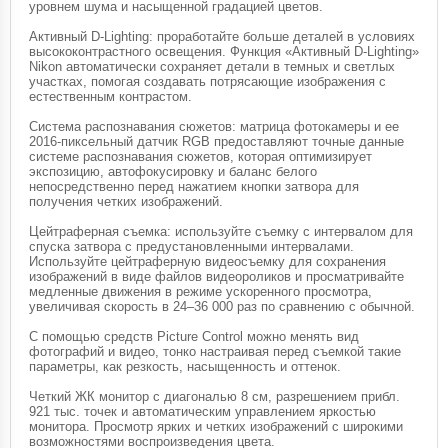
уровнем шума и насыщенной градацией цветов.
Активный D-Lighting: проработайте больше деталей в условиях
высококонтрастного освещения. Функция «Активный D-Lighting»
Nikon автоматически сохраняет детали в темных и светлых
участках, помогая создавать потрясающие изображения с
естественным контрастом.
Система распознавания сюжетов: матрица фотокамеры и ее
2016-пиксельный датчик RGB предоставляют точные данные
системе распознавания сюжетов, которая оптимизирует
экспозицию, автофокусировку и баланс белого
непосредственно перед нажатием кнопки затвора для
получения четких изображений.
Цейтраферная съемка: используйте съемку с интервалом для
спуска затвора с предустановленными интервалами.
Используйте цейтраферную видеосъемку для сохранения
изображений в виде файлов видеороликов и просматривайте
медленные движения в режиме ускоренного просмотра,
увеличивая скорость в 24–36 000 раз по сравнению с обычной.
С помощью средств Picture Control можно менять вид
фотографий и видео, тонко настраивая перед съемкой такие
параметры, как резкость, насыщенность и оттенок.
Четкий ЖК монитор с диагональю 8 см, разрешением прибл.
921 тыс. точек и автоматическим управлением яркостью
монитора. Просмотр ярких и четких изображений с широкими
возможностями воспроизведения цвета.