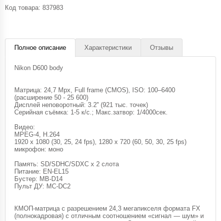
Код товара:
837983
Полное описание
Характеристики
Отзывы
Nikon D600 body
Матрица: 24,7 Mpx, Full frame (CMOS), ISO: 100–6400
(расширение 50 - 25 600)
Дисплей неповоротный: 3.2'' (921 тыс. точек)
Серийная съёмка: 1-5 к/с.; Макс.затвор: 1/4000сек.
Видео:
MPEG-4, H.264
1920 x 1080 (30, 25, 24 fps), 1280 x 720 (60, 50, 30, 25 fps)
микрофон: моно
Память: SD/SDHC/SDXC x 2 слота
Питание: EN-EL15
Бустер: MB-D14
Пульт ДУ: MC-DC2
КМОП-матрица с разрешением 24,3 мегапикселя формата FX
(полнокадровая) с отличным соотношением «сигнал — шум» и