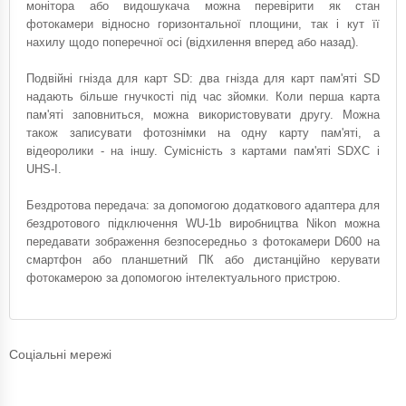
монітора або видошукача можна перевірити як стан
фотокамери відносно горизонтальної площини, так і кут її
нахилу щодо поперечної осі (відхилення вперед або назад).
Подвійні гнізда для карт SD: два гнізда для карт пам'яті SD
надають більше гнучкості під час зйомки. Коли перша карта
пам'яті заповниться, можна використовувати другу. Можна
також записувати фотознімки на одну карту пам'яті, а
відеоролики - на іншу. Сумісність з картами пам'яті SDXC і
UHS-I.
Бездротова передача: за допомогою додаткового адаптера для
бездротового підключення WU-1b виробництва Nikon можна
передавати зображення безпосередньо з фотокамери D600 на
смартфон або планшетний ПК або дистанційно керувати
фотокамерою за допомогою інтелектуального пристрою.
Соціальні мережі