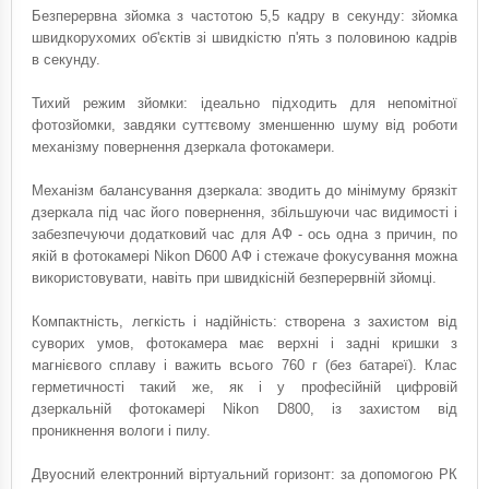
Безперервна зйомка з частотою 5,5 кадру в секунду: зйомка
швидкорухомих об'єктів зі швидкістю п'ять з половиною кадрів
в секунду.
Тихий режим зйомки: ідеально підходить для непомітної
фотозйомки, завдяки суттєвому зменшенню шуму від роботи
механізму повернення дзеркала фотокамери.
Механізм балансування дзеркала: зводить до мінімуму брязкіт
дзеркала під час його повернення, збільшуючи час видимості і
забезпечуючи додатковий час для АФ - ось одна з причин, по
якій в фотокамері Nikon D600 АФ і стежаче фокусування можна
використовувати, навіть при швидкісній безперервній зйомці.
Компактність, легкість і надійність: створена з захистом від
суворих умов, фотокамера має верхні і задні кришки з
магнієвого сплаву і важить всього 760 г (без батареї). Клас
герметичності такий же, як і у професійній цифровій
дзеркальній фотокамері Nikon D800, із захистом від
проникнення вологи і пилу.
Двуосний електронний віртуальний горизонт: за допомогою РК