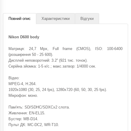
Повний опис
Характеристики
Відгуки
Nikon D600 body
Матриця: 24,7 Mpx, Full frame (CMOS), ISO: 100-6400
(розширення 50 - 25 600).
Дисплей неповоротний: 3.2'' (921 тис. точок).
Серійна зйомка: 1-5 к/с.; макс.затвор: 1/4000 сек.
Відео:
MPEG-4, H.264.
1920x1080 (30, 25, 24 fps), 1280x720 (60, 50, 30, 25 fps).
Мікрофон: моно.
Пам'ять: SD/SDHC/SDXCx2 слота.
Живлення: EN-EL15.
Бустер: MB-D14.
Пульт ДК: MC-DC2, WR-T10.