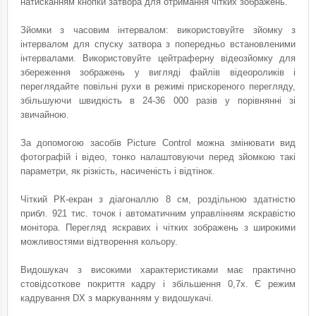
натисканням кнопки затвора для отримання чітких зображень.
Зйомки з часовим інтервалом: використовуйте зйомку з
інтервалом для спуску затвора з попередньо встановленими
інтервалами. Використовуйте цейтраферну відеозйомку для
збереження зображень у вигляді файлів відеороликів і
переглядайте повільні рухи в режимі прискореного перегляду,
збільшуючи швидкість в 24-36 000 разів у порівнянні зі
звичайною.
За допомогою засобів Picture Control можна змінювати вид
фотографій і відео, тонко налаштовуючи перед зйомкою такі
параметри, як різкість, насиченість і відтінок.
Чіткий РК-екран з діагоналлю 8 см, роздільною здатністю
прибл. 921 тис. точок і автоматичним управлінням яскравістю
монітора. Перегляд яскравих і чітких зображень з широкими
можливостями відтворення кольору.
Видошукач з високими характеристиками має практично
стовідсоткове покриття кадру і збільшення 0,7x. Є режим
кадрування DX з маркуванням у видошукачі.