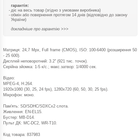
гарантія:
діє на весь товар (згідно з умовами виробника)
обмін або повернення протягом 14 днів (відповідно до закону
України)
докладніше про гарантію >>>
Матриця: 24,7 Mpx, Full frame (CMOS), ISO: 100-6400 (розширення 50
- 25 600).
Дисплей неповоротний: 3.2'' (921 тис. точок).
Серійна зйомка: 1-5 к/с.; макс.затвор: 1/4000 сек.
Відео:
MPEG-4, H.264.
1920x1080 (30, 25, 24 fps), 1280x720 (60, 50, 30, 25 fps).
Мікрофон: моно.
Пам'ять: SD/SDHC/SDXCx2 слота.
Живлення: EN-EL15.
Бустер: MB-D14.
Пульт ДК: MC-DC2, WR-T10.
Код товара:
837983