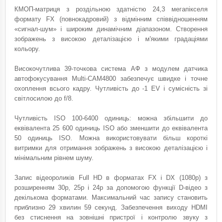
КМОП-матриця з роздільною здатністю 24,3 мегапікселя
формату FX (повнокадровий) з відмінним співвідношенням
«сигнал-шум» і широким динамічним діапазоном. Створення
зображень з високою деталізацією і м'якими градаціями
кольору.
Високочутлива 39-точкова система АФ з модулем датчика
автофокусування Multi-CAM4800 забезпечує швидке і точне
охоплення всього кадру. Чутливість до -1 EV і сумісність зі
світлосилою до f/8.
Чутливість ISO 100-6400 одиниць: можна збільшити до
еквівалента 25 600 одиниць ISO або зменшити до еквівалента
50 одиниць ISO. Можна використовувати більш короткі
витримки для отримання зображень з високою деталізацією і
мінімальним рівнем шуму.
Запис відеороликів Full HD в форматах FX і DX (1080p) з
розширенням 30p, 25p і 24p за допомогою функції D-відео з
декількома форматами. Максимальний час запису становить
приблизно 29 хвилин 59 секунд. Забезпечення виходу HDMI
без стиснення на зовнішні пристрої і контролю звуку з