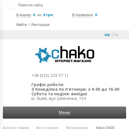
Поиск по сайту
0
0 грн.
0
В кошику
на
В порівнянні
Ввійти
/
Реєстрація
ua
|
ru
+38 (032) 229 57 11
Графік роботи:
З понеділка по п'ятницю: з 9-00 до 16-00
Субота та неділя: вихідні
м. Львів, вул Шевченка, 154
Меню
Каталог товарів
Фото та відео
Фотоапарати
Nikon D600