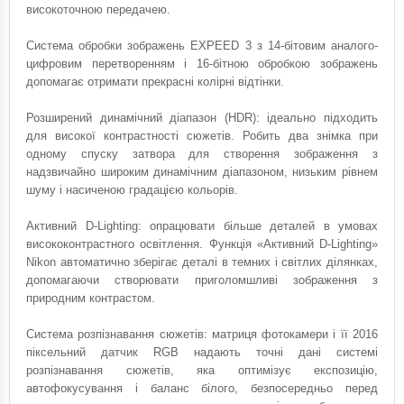
високоточною передачею.
Система обробки зображень EXPEED 3 з 14-бітовим аналого-
цифровим перетворенням і 16-бітною обробкою зображень
допомагає отримати прекрасні колірні відтінки.
Розширений динамічний діапазон (HDR): ідеально підходить
для високої контрастності сюжетів. Робить два знімка при
одному спуску затвора для створення зображення з
надзвичайно широким динамічним діапазоном, низьким рівнем
шуму і насиченою градацією кольорів.
Активний D-Lighting: опрацювати більше деталей в умовах
висококонтрастного освітлення. Функція «Активний D-Lighting»
Nikon автоматично зберігає деталі в темних і світлих ділянках,
допомагаючи створювати приголомшливі зображення з
природним контрастом.
Система розпізнавання сюжетів: матриця фотокамери і її 2016
піксельний датчик RGB надають точні дані системі
розпізнавання сюжетів, яка оптимізує експозицію,
автофокусування і баланс білого, безпосередньо перед