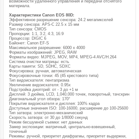
возможности удаленного управления и передачи отснятого
материала.
Характеристики Canon EOS 80D:
Эффективное разрешение сенсора: 24.2 мегапикселей
Размер сенсора: APS-C 22.5 x 15 мм
Тип сенсора: CMOS
Пропорции: 1:1, 3:2, 4:3, 16:9
Процессор: DIGIC 6
Байонет: Canon EF-S
Максимальное разрешение: 6000 x 4000
Форматы изображений: JPEG, RAW
Форматы видео: MJPEG, MOV, MP4, MPEG-4 AVC/H.264
Система очистки матрицы: есть
Карты памяти: SD, SDHC, SDXC
Фокусировка: ручная, автоматическая
Фокусировочные точки: 45 (45 крестового типа)
Тип видоискателя: пентапризма
Увеличение видоискателя: 0.95x
Подстройка диоптрий: от - 3 до +1 м
Дисплей: 3 дюйма, LCD, 1,040,000 точек, поворотный, тачскрин
Диагональный угол обзора: 170°
Покрытие видоискателя и дисплея: 100% кадра
Доступные значения ISO: 100-16000, расширение до 100-25600
Тип затвора: электронно-механический
Скорость затвора: от 30 до 1/8000 секунд
Режим бесшумной съемки: нет данных
Замер экспозиции: матричный, центрально-взвешенный,
точечный
Режимы: ручной, приоритет диафрагмы, приоритет выдержки,