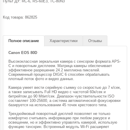
Пульт ДУ: RC-6, RS-60E3, TC-80N3
Код товара:
862825
Полное описание
Характеристики
Отзывы
Canon EOS 80D
Высококлассная зеркальная камера с сенсором формата APS-
C и поворотным дисплеем. Матрица камеры обеспечивает
эффективное разрешение 24.2 миллиона пикселей.
Современный процессор DIGIC 6 способен обрабатывать
плотный поток фото и видео данных.
Камера умеет вести серийную съемку со скоростью до 7 к/сек,
а также записывать Full HD видео с частотой 60к/сек и
битрейтом до 90 Мбит/сек. Диапазон чувствительности ISO
составляет 100-25600, а система автоматической фокусировки
базируется на использовании 45 точек крестового типа.
Трехдюймовый поворотный дисплей позволяет не только
комфортно считывать информацию при любом ракурсе и
освещении, но и эффективно управлять камерой, использую
функцию тачскрин. Встроенный модуль Wi-Fi расширяет