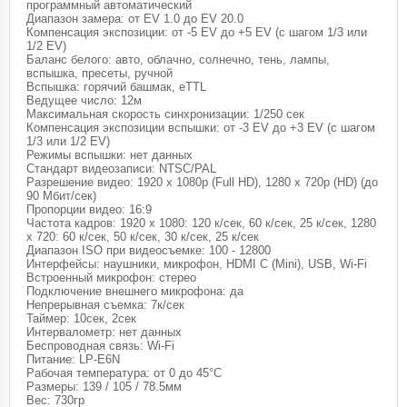
программный автоматический
Диапазон замера: от EV 1.0 до EV 20.0
Компенсация экспозиции: от -5 EV до +5 EV (с шагом 1/3 или
1/2 EV)
Баланс белого: авто, облачно, солнечно, тень, лампы,
вспышка, пресеты, ручной
Вспышка: горячий башмак, eTTL
Ведущее число: 12м
Максимальная скорость синхронизации: 1/250 сек
Компенсация экспозиции вспышки: от -3 EV до +3 EV (с шагом
1/3 или 1/2 EV)
Режимы вспышки: нет данных
Стандарт видеозаписи: NTSC/PAL
Разрешение видео: 1920 x 1080p (Full HD), 1280 x 720p (HD) (до
90 Мбит/сек)
Пропорции видео: 16:9
Частота кадров: 1920 x 1080: 120 к/сек, 60 к/сек, 25 к/сек, 1280
x 720: 60 к/сек, 50 к/сек, 30 к/сек, 25 к/сек
Диапазон ISO при видеосъемке: 100 - 12800
Интерфейсы: наушники, микрофон, HDMI C (Mini), USB, Wi-Fi
Встроенный микрофон: стерео
Подключение внешнего микрофона: да
Непрерывная съемка: 7к/сек
Таймер: 10сек, 2сек
Интервалометр: нет данных
Беспроводная связь: Wi-Fi
Питание: LP-E6N
Рабочая температура: от 0 до 45°C
Размеры: 139 / 105 / 78.5мм
Вес: 730гр