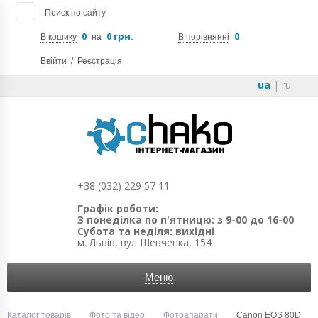
Поиск по сайту
0
0 грн.
0
В кошику
на
В порівнянні
Ввійти
/
Реєстрація
ua
|
ru
+38 (032) 229 57 11
Графік роботи:
З понеділка по п'ятницю: з 9-00 до 16-00
Субота та неділя: вихідні
м. Львів, вул Шевченка, 154
Меню
Каталог товарів
Фото та відео
Фотоапарати
Canon EOS 80D