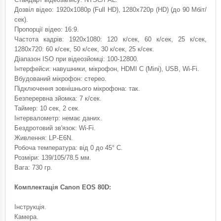
Дозвіл відео: 1920x1080p (Full HD), 1280x720p (HD) (до 90 Мбіт/
сек).
Пропорції відео: 16:9.
Частота кадрів: 1920x1080: 120 к/сек, 60 к/сек, 25 к/сек,
1280x720: 60 к/сек, 50 к/сек, 30 к/сек, 25 к/сек.
Діапазон ISO при відеозйомці: 100-12800.
Інтерфейси: навушники, мікрофон, HDMI C (Mini), USB, Wi-Fi.
Вбудований мікрофон: стерео.
Підключення зовнішнього мікрофона: так.
Безперервна зйомка: 7 к/сек.
Таймер: 10 сек, 2 сек.
Інтервалометр: немає даних.
Бездротовий зв'язок: Wi-Fi.
Живлення: LP-E6N.
Робоча температура: від 0 до 45° C.
Розміри: 139/105/78.5 мм.
Вага: 730 гр.
Комплектація Canon EOS 80D:
Інструкція.
Камера.