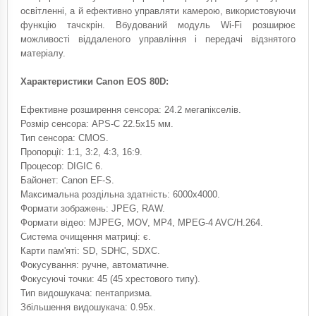
освітленні, а й ефективно управляти камерою, використовуючи
функцію тачскрін. Вбудований модуль Wi-Fi розширює
можливості віддаленого управління і передачі відзнятого
матеріалу.
Характеристики Canon EOS 80D:
Ефективне розширення сенсора: 24.2 мегапікселів.
Розмір сенсора: APS-C 22.5x15 мм.
Тип сенсора: CMOS.
Пропорції: 1:1, 3:2, 4:3, 16:9.
Процесор: DIGIC 6.
Байонет: Canon EF-S.
Максимальна роздільна здатність: 6000x4000.
Формати зображень: JPEG, RAW.
Формати відео: MJPEG, MOV, MP4, MPEG-4 AVC/H.264.
Система очищення матриці: є.
Карти пам'яті: SD, SDHC, SDXC.
Фокусування: ручне, автоматичне.
Фокусуючі точки: 45 (45 хрестового типу).
Тип видошукача: пентапризма.
Збільшення видошукача: 0.95x.