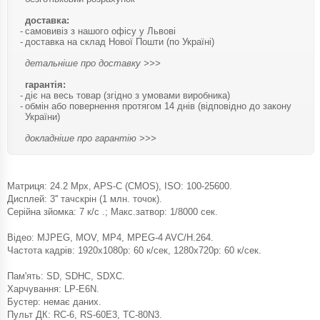
доставка:
самовивіз з нашого офісу у Львові
доставка на склад Нової Пошти (по Україні)
детальніше про доставку >>>
гарантія:
діє на весь товар (згідно з умовами виробника)
обмін або повернення протягом 14 днів (відповідно до закону
України)
докладніше про гарантію >>>
Матриця: 24.2 Mpx, APS-C (CMOS), ISO: 100-25600.
Дисплей: 3'' тачскрін (1 млн. точок).
Серійна зйомка: 7 к/с .; Макс.затвор: 1/8000 сек.
Відео: MJPEG, MOV, MP4, MPEG-4 AVC/H.264.
Частота кадрів: 1920x1080p: 60 к/сек, 1280x720p: 60 к/сек.
Пам'ять: SD, SDHC, SDXC.
Харчування: LP-E6N.
Бустер: немає даних.
Пульт ДК: RC-6, RS-60E3, TC-80N3.