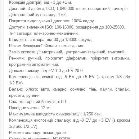
Корекція діоптрій: від - 3 до +1 м.
Дисплей: 3 дюйми, LCD, 1,040,000 точок, поворотний, тачскрін.
Діагональний кут огляду: 170°.
Покриття видошукача і дисплея: 100% кадру.
Доступні значення ISO: 100-16000, розширення до 100-25600.
Тип затвора: електронно-механічний.
Швидкість затвора: від 30 до 1/8000 секунд.
Режим безшумної зйомки: немає даних.
Замір експозиції: матричний, центрально-зважений, точковий.
Режими: ручний, пріоритет діафрагми, пріоритет витримки,
програмний автоматичний.
Діапазон виміру: від EV 1.0 до EV 20.0.
Компенсація експозиції: від -5 EV до +5 EV (з кроком 1/3 або
1/2 EV).
Баланс білого: авто, хмарно, сонячно, тінь, лампи, спалах,
пресети, ручний.
Спалах: гарячий башмак, eTTL.
Провідне число: 12 м.
Максимальна швидкість синхронізації: 1/250 сек.
Компенсація експозиції спалаху: від -3 EV до +3 EV (з кроком
1/3 або 1/2 EV).
Режими спалаху: немає даних.
Стандарт відеозапису: NTSC/PAL.