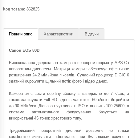
Код товара:
862825
Повний опис
Характеристики
Відгуки
Canon EOS 80D
Висококласна дзеркальна камера з сенсором формату APS-C і
поворотним дисплеєм. Матриця камери забезпечує ефективне
розширення 24.2 мільйона пікселів. Сучасний процесор DIGIC 6
здатний обробляти щільний потік фото і відео даних.
Камера вміє вести серійну зйомку зі швидкістю до 7 к/сек, а
також записувати Full HD відео з частотою 60 к/сек і бітрейтом
до 90 Мбіт/сек. Діапазон чутливості ISO становить 100-25600, а
система автоматичного фокусування базується на
використанні 45 точок хрестового типу.
Тридюймовий поворотний дисплей дозволяє не тільки
комфортно зчитувати інформацію при будь-якому ракурсі і