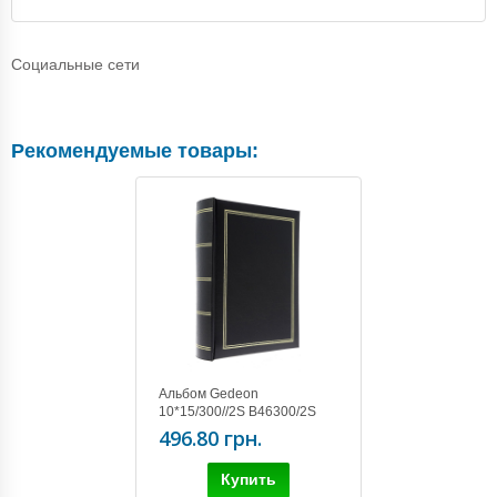
Социальные сети
Рекомендуемые товары:
Альбом Gedeon
10*15/300//2S B46300/2S
CLASSIC BLACK
496.80 грн.
Купить