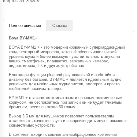
Код товара:
894519
Полное описание
Отзывы
Boya BY-MM1+
BOYA BY-MM1 + - это модернизированный суперкардиоидный
конденсаторный микрофон, который обеспечивает низкий
уровень шума и более высокую чувствительность звука на
ваших смартфонах, планшетах, зеркальных камерах,
видеокамерах, ПК и других устройствах.
Благодаря функции plug and play «включай и работай» и
дизайну без батареи, BY-MM1 + является идеальным аудио
решением для мобильных журналистов, влогеров и просто
любителей поснимать видео.
BY-MM1 + отличается компактным и прочным алюминиевым
корпусом, не беспокойтесь при записи он не будет тяжелым
бременем, весит он около 60 грамм.
Выход 3.5 мм для наушников позволяет пользователям
отслеживать качество звука и воспроизводить звук с помощью
совместимых устройств.
В комплект входит съемное антивибрационное крепление