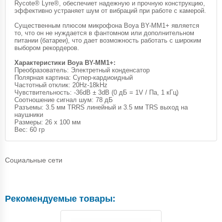
Rycote® Lyre®, обеспечиет надежную и прочную конструкцию,
эффективно устраняет шум от вибраций при работе с камерой.
Существенным плюсом микрофона Boya BY-MM1+ является
то, что он не нуждается в фантомном или дополнительном
питании (батареи), что дает возможность работать с широким
выбором рекордеров.
Характеристики Boya BY-MM1+:
Преобразователь: Электретный конденсатор
Полярная картина: Супер-кардиоидный
Частотный отклик: 20Hz-18kHz
Чувствительность: -36dB ± 3dB (0 дБ = 1V / Па, 1 кГц)
Соотношение сигнал шум: 78 дБ
Разъемы: 3.5 мм TRRS линейный и 3.5 мм TRS выход на
наушники
Размеры: 26 х 100 мм
Вес: 60 гр
Социальные сети
Рекомендуемые товары: