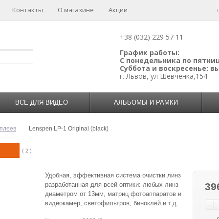
Контакты
О магазине
Акции
+38 (032) 229 57 11
График работы:
С понедельника по пятницу
Суббота и воскресенье: 
г. Львов, ул Шевченка,154
ВСЕ ДЛЯ ВИДЕО
АЛЬБОМЫ И РАМКИ
сплеев
Lenspen LP-1 Original (black)
( 2 )
Удобная, эффективная система очистки линз
разработанная для всей оптики: любых линз
39
диаметром от 13мм, матриц фотоаппаратов и
видеокамер, светофильтров, биноклей и т.д.
-