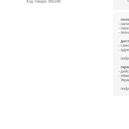
Код товара:
892248
опла
нали
пере
безн
дост
само
адре
подр
гара
дейс
обме
Укра
подр