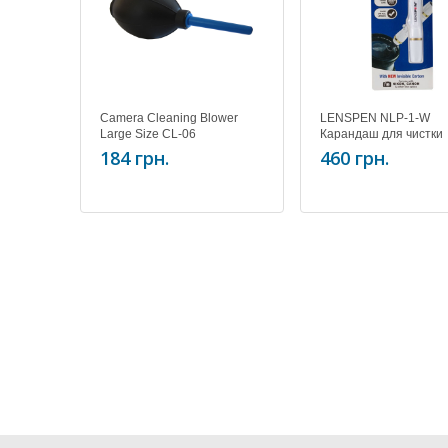
Camera Cleaning Blower
LENSPEN NLP-1-W
Large Size CL-06
Карандаш для чистки
оптики LENSPEN Origi
184 грн.
460 грн.
(Lens Cleaner) NLP-1-
white )