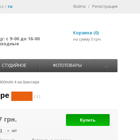
ua
|
ru
Войти
/
Регистрация
Корзина (0)
: с 9-00 до 16-00
на сумму 0 грн.
выходные
СТУДИЙНОЕ
ФОТОТОВАРЫ
...
900mAh 4 на блистере
ере
( 1 )
7 грн.
Купить
+
шт