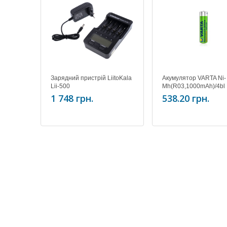
Зарядний пристрій LiitoKala
Акумулятор VARTA Ni-
Lii-500
Mh(R03,1000mAh)/4bl
(READY 2 USE)
1 748 грн.
538.20 грн.