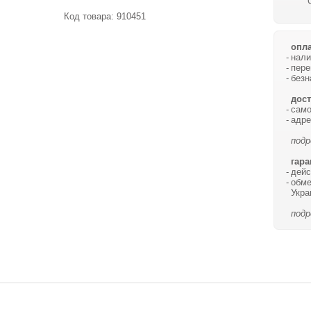
Код товара:
910451
опла
нали
пере
безн
дост
само
адре
подр
гара
дейс
обме
Укра
подр