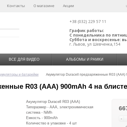
Контакты
О магазине
Акции
+38 (032) 229 57 11
График работы:
С понедельника по пятницу
Суббота и воскресенье: 
г. Львов, ул Шевченка,154
ВСЕ ДЛЯ ВИДЕО
АЛЬБОМЫ И РАМКИ
кумуляторы и батарейки
Акумулятор Duracell предзаряженные R03 (AAA) 
женные R03 (AAA) 900mAh 4 на блист
Акумулятор Duracell R03 (AAA)
Типоразмер - AAA, электрохимическая
66
система - NiMh
Емкость - 900mAh
-
Количество в упаковке - 4 шт