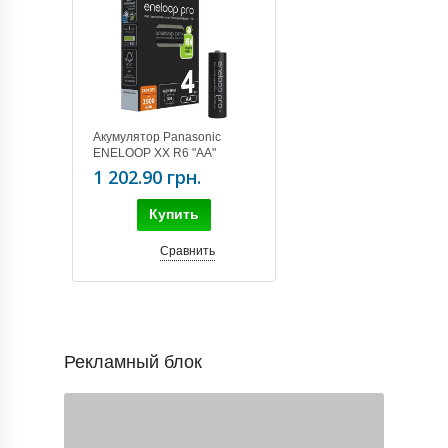
Акумулятор Panasonic
ENELOOP XX R6 "АА"
(2500mAh) x 4шт. BK-
1 202.90 грн.
3HCDE/4BE Ni-Mh
Купить
Сравнить
Рекламный блок