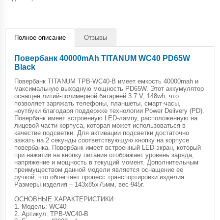
Полное описание
Отзывы
Повербанк 40000mAh TITANUM WC40 PD65W
Black
Повербанк TITANUM TPB-WC40-B имеет емкость 40000mah и
максимальную выходную мощность PD65W. Этот аккумулятор
оснащен литий-полимерной батареей 3.7 V, 148wh, что
позволяет заряжать телефоны, планшеты, смарт-часы,
ноутбуки благодаря поддержке технологии Power Delivery (PD).
Повербанк имеет встроенную LED-лампу, расположенную на
лицевой части корпуса, которая может использоваться в
качестве подсветки. Для активации подсветки достаточно
зажать на 2 секунды соответствующую кнопку на корпусе
повербанка. Повербанк имеет встроенный LED-экран, который
при нажатии на кнопку питания отображает уровень заряда,
напряжение и мощность в текущий момент. Дополнительным
преимуществом данной модели является оснащение ее
ручкой, что облегчает процесс транспортировки изделия.
Размеры изделия – 143х85х75мм, вес-945г.
ОСНОВНЫЕ ХАРАКТЕРИСТИКИ:
1. Модель: WC40
2. Артикул: TPB-WC40-B