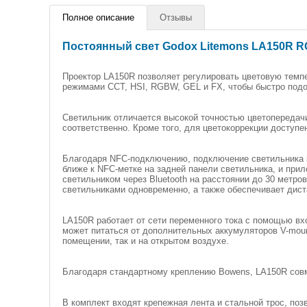
Полное описание
Отзывы
Постоянный свет Godox Litemons LA150R RG
Проектор LA150R позволяет регулировать цветовую темпе
режимами CCT, HSI, RGBW, GEL и FX, чтобы быстро подо
Светильник отличается высокой точностью цветопередачи,
соответственно. Кроме того, для цветокоррекции доступен
Благодаря NFC-подключению, подключение светильника 
ближе к NFC-метке на задней панели светильника, и при
светильником через Bluetooth на расстоянии до 30 метр
светильниками одновременно, а также обеспечивает ди
LA150R работает от сети переменного тока с помощью вх
может питаться от дополнительных аккумуляторов V-mou
помещении, так и на открытом воздухе.
Благодаря стандартному креплению Bowens, LA150R сов
В комплект входят крепежная лента и стальной трос, по