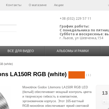
Контакты
О магазине
Акции
+38 (032) 229 57 11
График работы:
С понедельника по пятницу
Суббота и воскресенье: 
г. Львов, ул Шевченка,154
ВСЕ ДЛЯ ВИДЕО
АЛЬБОМЫ И РАМКИ
B (white)
ns LA150R RGB (white)
( 1 )
Моноблок Godox Litemons LA150R RGB LED
(белый) обеспечивает мощный контроль цвета
13
и творческую гибкость в компактном,
эргономичном корпусе. Этот 165-ваттный
-
RGB-моноблок обеспечивает яркий световой