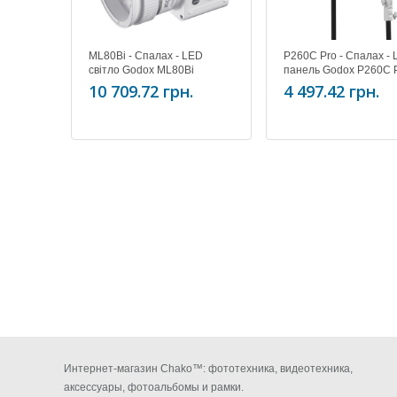
ML80Bi - Спалах - LED
P260C Pro - Спалах -
світло Godox ML80Bi
панель Godox P260C 
(Bi-Color)
10 709.72 грн.
4 497.42 грн.
Интернет-магазин Chako™: фототехника, видеотехника,
аксессуары, фотоальбомы и рамки.