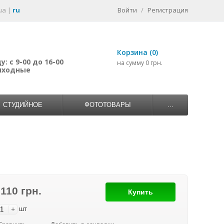
ua
|
ru
Войти
/
Регистрация
Корзина (0)
: с 9-00 до 16-00
на сумму 0 грн.
выходные
СТУДИЙНОЕ
ФОТОТОВАРЫ
...
 110 грн.
Купить
+
шт