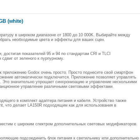
B (white)
ратуру в широком диапазоне от 1800 до 10 000K. Выбирайте между
брать необходимые цвета и эффекты для ваших сцен.
 достигая показателей 95 и 94 по стандартам CRI и TLCI
 сдвиг от зеленого к пурпурному.
к приложению Godox очень просто. Просто поднесите свой смартфон
ложение автоматически подключится. Приложение позволяет управлять
ов. Это значительно упрощает синхронизацию и управление несколькими
станционное управление различными световыми эффектами.
одящего в комплект адаптера питания и кабеля. Устройство также
nt, что делает LA150R подходящим как для использования в
местим с широким спектром дополнительных световых модификаторов.
зволяющие подсоединить блок питания к светильнику или дополнительно