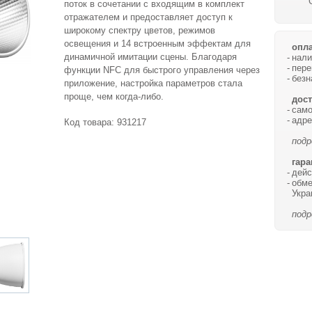
поток в сочетании с входящим в комплект
отражателем и предоставляет доступ к
широкому спектру цветов, режимов
освещения и 14 встроенным эффектам для
опла
динамичной имитации сцены. Благодаря
нали
пере
функции NFC для быстрого управления через
безн
приложение, настройка параметров стала
проще, чем когда-либо.
дост
само
адре
Код товара:
931217
подр
гара
дейс
обме
Укра
подр