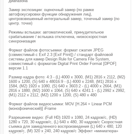
диапазона
Замер экспозиции: оценочный замер (по рамке
автофокусировки функции обнаружения лиц),
центровзвешенный интегральный замер, точечный замер (по
центр. точке)
Режимы вспышки: автоматический, принудительное
срабатывание / вспышка отключена, низкоскоростная
синхронизация
Формат файлов фотосъемки: формат сжатия JPEG
(совместимый с Exif 2.3 [Exif Print]) / стандарт файловой
системы для камер Design Rule for Camera File System,
совместимый с форматом Digital Print Order Format [DPOF]
версии 1.1
Размер кадра фото: 4:3 - (L) 4000 x 3000, (M1) 2816 x 2112, (M2)
1600 x 1200, (S) 640 x 48016:9 - (L) 4000 x 2248, (M1) 2816 x
1584, (M2) 1920 x 1080, (S) 640 x 3603:2 - (L) 4000 x 2664, (M1)
2816 x 1880, (M2) 1600 x 1064, (S) 640 x 4241:1 - (L) 2992 x 2992,
(M1) 2112 x 2112, (M2) 1200 x 1200, (S) 480 x 480
Формат файлов видеосъемки: MOV [H.264 + Linear PCM
(монофонический)] iFrame
Разрешение видео: (Full HD) 1920 x 1080, 24 кадров/с, (HD)
1280 x 720, 30 кадров/с, (L) 640 x 480, 30 кадров/с Скоростная
съемка для замедленного воспроизведения (L) 640 x 480, 120
кадров/с, (M) 320 x 240, 240 кадров/с Эффект «миниатюра»