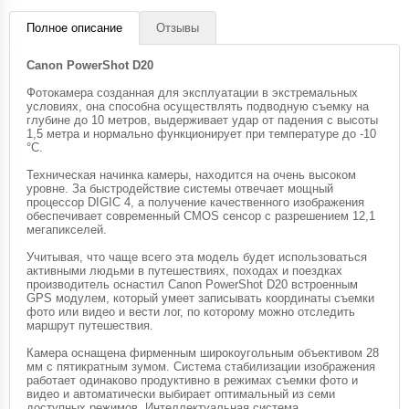
Полное описание
Отзывы
Canon PowerShot D20
Фотокамера созданная для эксплуатации в экстремальных
условиях, она способна осуществлять подводную съемку на
глубине до 10 метров, выдерживает удар от падения с высоты
1,5 метра и нормально функционирует при температуре до -10
°C.
Техническая начинка камеры, находится на очень высоком
уровне. За быстродействие системы отвечает мощный
процессор DIGIC 4, а получение качественного изображения
обеспечивает современный CMOS сенсор с разрешением 12,1
мегапикселей.
Учитывая, что чаще всего эта модель будет использоваться
активными людьми в путешествиях, походах и поездках
производитель оснастил Canon PowerShot D20 встроенным
GPS модулем, который умеет записывать координаты съемки
фото или видео и вести лог, по которому можно отследить
маршрут путешествия.
Камера оснащена фирменным широкоугольным объективом 28
мм с пятикратным зумом. Система стабилизации изображения
работает одинаково продуктивно в режимах съемки фото и
видео и автоматически выбирает оптимальный из семи
доступных режимов. Интеллектуальная система