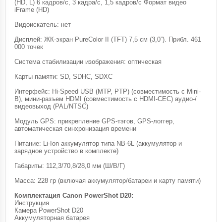
(HD, L) 6 кадров/с, 3 кадра/с, 1,5 кадров/с Формат видео
iFrame (HD)
Видоискатель: нет
Дисплей: ЖК-экран PureColor II (TFT) 7,5 см (3,0”). Прибл. 461
000 точек
Система стабилизации изображения: оптическая
Карты памяти: SD, SDHC, SDXC
Интерфейс: Hi-Speed USB (MTP, PTP) (совместимость с Mini-
B), мини-разъем HDMI (совместимость с HDMI-CEC) аудио-/
видеовыход (PAL/NTSC)
Модуль GPS: прикрепление GPS-тэгов, GPS-логгер,
автоматическая синхронизация времени
Питание: Li-Ion аккумулятор типа NB-6L (аккумулятор и
зарядное устройство в комплекте)
Габариты: 112,3/70,8/28,0 мм (Ш/В/Г)
Масса: 228 гр (включая аккумулятор/батареи и карту памяти)
Комплектация Canon PowerShot D20:
Инструкция
Камера PowerShot D20
Аккумуляторная батарея