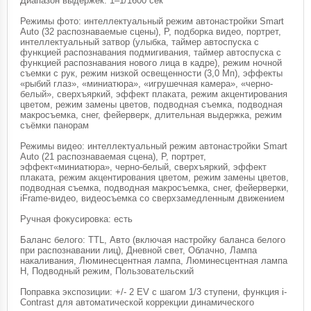
Диапазон выдержек: 1–1/1600 сек
Режимы фото: интеллектуальный режим автонастройки Smart
Auto (32 распознаваемые сцены), P, подборка видео, портрет,
интеллектуальный затвор (улыбка, таймер автоспуска с
функцией распознавания подмигивания, таймер автоспуска с
функцией распознавания нового лица в кадре), режим ночной
съемки с рук, режим низкой освещенности (3,0 Мп), эффекты
«рыбий глаз», «миниатюра», «игрушечная камера», «черно-
белый», сверхъяркий, эффект плаката, режим акцентирования
цветом, режим замены цветов, подводная съемка, подводная
макросъемка, снег, фейерверк, длительная выдержка, режим
съёмки панорам
Режимы видео: интеллектуальный режим автонастройки Smart
Auto (21 распознаваемая сцена), P, портрет,
эффект«миниатюра», черно-белый, сверхъяркий, эффект
плаката, режим акцентирования цветом, режим замены цветов,
подводная съемка, подводная макросъемка, снег, фейерверки,
iFrame-видео, видеосъемка со сверхзамедленным движением
Ручная фокусировка: есть
Баланс белого: TTL, Авто (включая настройку баланса белого
при распознавании лиц), Дневной свет, Облачно, Лампа
накаливания, Люминесцентная лампа, Люминесцентная лампа
H, Подводный режим, Пользовательский
Поправка экспозиции: +/- 2 EV с шагом 1/3 ступени, функция i-
Contrast для автоматической коррекции динамического