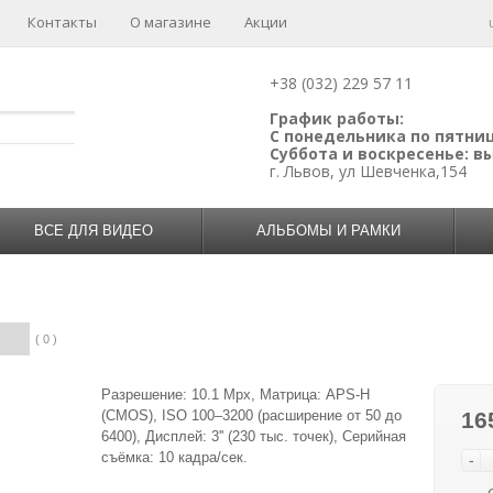
Контакты
О магазине
Акции
+38 (032) 229 57 11
График работы:
С понедельника по пятницу
Суббота и воскресенье: 
г. Львов, ул Шевченка,154
ВСЕ ДЛЯ ВИДЕО
АЛЬБОМЫ И РАМКИ
( 0 )
Разрешение: 10.1 Mpx, Матрица: APS-H
(CMOS), ISO 100–3200 (расширение от 50 до
16
6400), Дисплей: 3'' (230 тыс. точек), Серийная
съёмка: 10 кадра/сек.
-