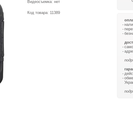
Видеосъемка: нет
Код товара:
11389
опла
нали
пере
безн
дост
само
адре
подр
гара
дейс
обме
Укра
подр