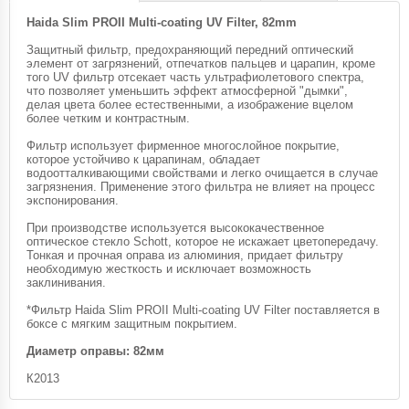
Haida Slim PROII Multi-coating UV Filter, 82mm
Защитный фильтр, предохраняющий передний оптический
элемент от загрязнений, отпечатков пальцев и царапин, кроме
того UV фильтр отсекает часть ультрафиолетового спектра,
что позволяет уменьшить эффект атмосферной "дымки",
делая цвета более естественными, а изображение вцелом
более четким и контрастным.
Фильтр использует фирменное многослойное покрытие,
которое устойчиво к царапинам, обладает
водоотталкивающими свойствами и легко очищается в случае
загрязнения. Применение этого фильтра не влияет на процесс
экспонирования.
При производстве используется высококачественное
оптическое стекло Schott, которое не искажает цветопередачу.
Тонкая и прочная оправа из алюминия, придает фильтру
необходимую жесткость и исключает возможность
заклинивания.
*Фильтр Haida Slim PROII Multi-coating UV Filter поставляется в
боксе с мягким защитным покрытием.
Диаметр оправы: 82мм
К2013