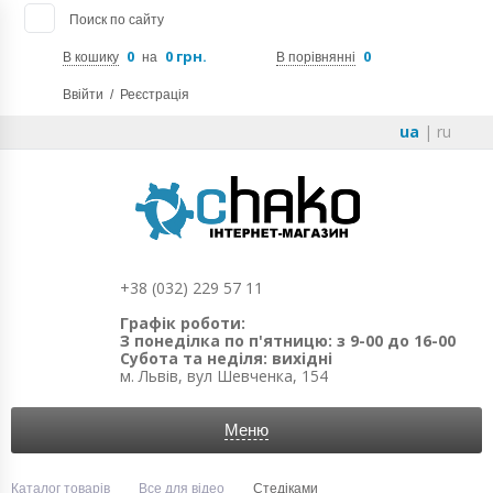
Поиск по сайту
0
0 грн.
0
В кошику
на
В порівнянні
Ввійти
/
Реєстрація
ua
|
ru
+38 (032) 229 57 11
Графік роботи:
З понеділка по п'ятницю: з 9-00 до 16-00
Субота та неділя: вихідні
м. Львів, вул Шевченка, 154
Меню
Каталог товарів
Все для відео
Стедіками