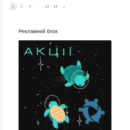
1
2
3
...
13
14
→
Рекламний блок