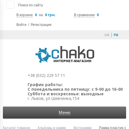
Поиск по сайту
0
0 грн.
0
В корзине
на
В сравнении
Войти
/
Регистрация
ua
|
ru
+38 (032) 229 57 11
График работы:
С понедельника по пятницу: с 9-00 до 16-00
Суббота и воскресенье: выходные
г. Львов, ул Шевченка,154
Меню
Каталог товаров
Альбомы и рамки
Фоторамки
Рамка-пластик з