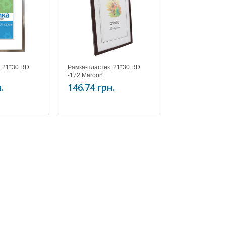
. 21*30 RD
Рамка-пластик. 21*30 RD
Рамка-пластик. 
-172 Maroon
-174 Black (RD1
.
146.74 грн.
146.74 грн.