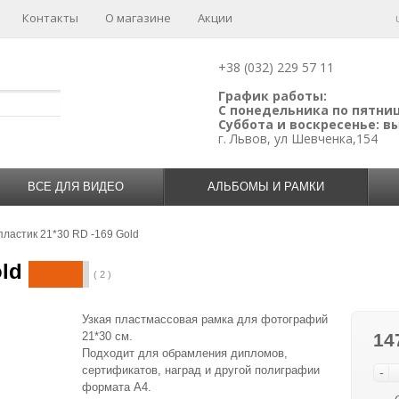
Контакты
О магазине
Акции
+38 (032) 229 57 11
График работы:
С понедельника по пятницу
Суббота и воскресенье: 
г. Львов, ул Шевченка,154
ВСЕ ДЛЯ ВИДЕО
АЛЬБОМЫ И РАМКИ
пластик 21*30 RD -169 Gold
ld
( 2 )
Узкая пластмассовая рамка для фотографий
21*30 см.
14
Подходит для обрамления дипломов,
сертификатов, наград и другой полиграфии
-
формата А4.