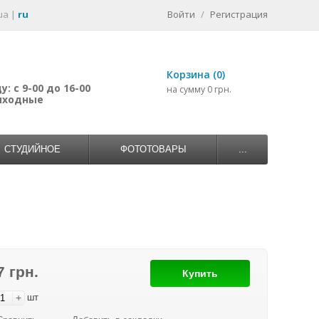
ua
|
ru
Войти
/
Регистрация
Корзина (0)
: с 9-00 до 16-00
на сумму 0 грн.
выходные
СТУДИЙНОЕ
ФОТОТОВАРЫ
...
7 грн.
Купить
+
шт