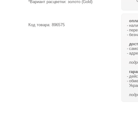
*Вариант расцветки: золото (Gold)
опла
Код товара:
896575
нали
пере
безн
дост
само
адре
подр
гара
дейс
обме
Укра
подр